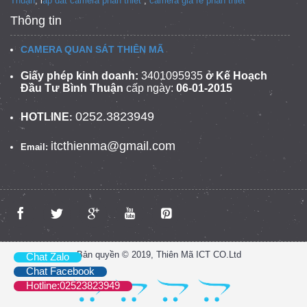
Thuận
, l
ap dat camera phan thiet
,
camera gia re phan thiet
Thông tin
CAMERA QUAN SÁT THIÊN MÃ
Giấy phép kinh doanh:
3401095935
ở Kế Hoạch
Đầu Tư Bình Thuận
cấp ngày:
06-01-2015
0252.3823949
HOTLINE
:
itcthienma@gmail.com
Email:
Bản quyền © 2019, Thiên Mã ICT CO.Ltd
Chat Zalo
Chat Facebook
Hotline:02523823949