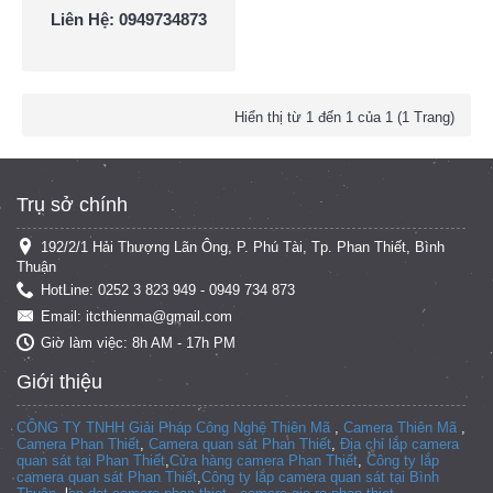
Liên Hệ: 0949734873
Hiển thị từ 1 đến 1 của 1 (1 Trang)
Trụ sở chính
192/2/1 Hải Thượng Lãn Ông, P. Phú Tài, Tp. Phan Thiết, Bình
Thuận
HotLine: 0252 3 823 949 - 0949 734 873
Email: itcthienma@gmail.com
Giờ làm việc: 8h AM - 17h PM
Giới thiệu
CÔNG TY TNHH Giải Pháp Công Nghệ Thiên Mã
,
Camera Thiên Mã
,
Camera Phan Thiết
,
Camera quan sát Phan Thiết
,
Địa chỉ lắp camera
quan sát tại Phan Thiết
,
Cửa hàng camera Phan Thiết
,
Công ty lắp
camera quan sát Phan Thiết
,
Công ty lắp camera quan sát tại
Bình