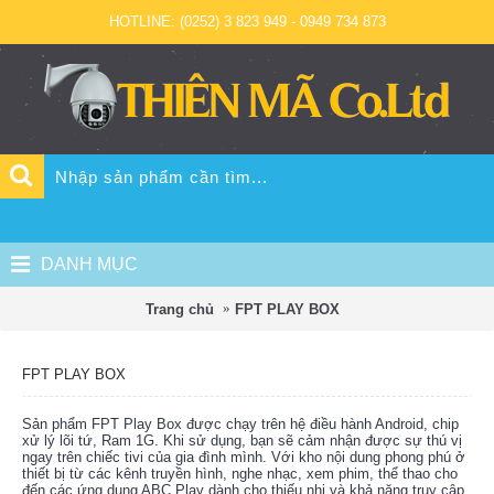
HOTLINE: (0252) 3 823 949 - 0949 734 873
DANH MỤC
Trang chủ
FPT PLAY BOX
FPT PLAY BOX
Sản phẩm FPT Play Box được chạy trên hệ điều hành Android, chip
xử lý lõi tứ, Ram 1G. Khi sử dụng, bạn sẽ cảm nhận được sự thú vị
ngay trên chiếc tivi của gia đình mình. Với kho nội dung phong phú ở
thiết bị từ các kênh truyền hình, nghe nhạc, xem phim, thể thao cho
đến các ứng dụng ABC Play dành cho thiếu nhi và khả năng truy cập