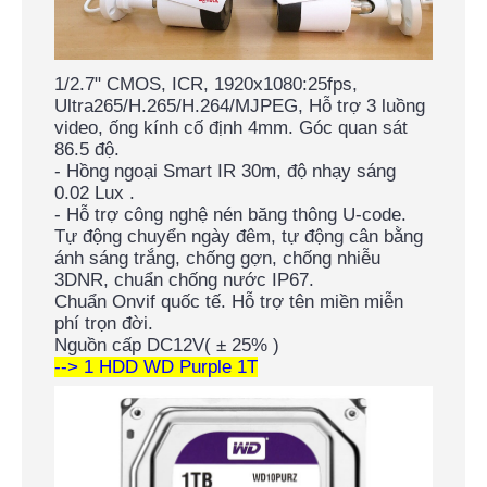
1/2.7" CMOS, ICR, 1920x1080:25fps,
Ultra265/H.265/H.264/MJPEG, Hỗ trợ 3 luồng
video, ống kính cố định 4mm. Góc quan sát
86.5 độ.
- Hồng ngoại Smart IR 30m, độ nhạy sáng
0.02 Lux .
- Hỗ trợ công nghệ nén băng thông U-code.
Tự động chuyển ngày đêm, tự động cân bằng
ánh sáng trắng, chống gợn, chống nhiễu
3DNR, chuẩn chống nước IP67.
Chuẩn Onvif quốc tế. Hỗ trợ tên miền miễn
phí trọn đời.
Nguồn cấp DC12V( ± 25% )
--> 1 HDD WD Purple 1T