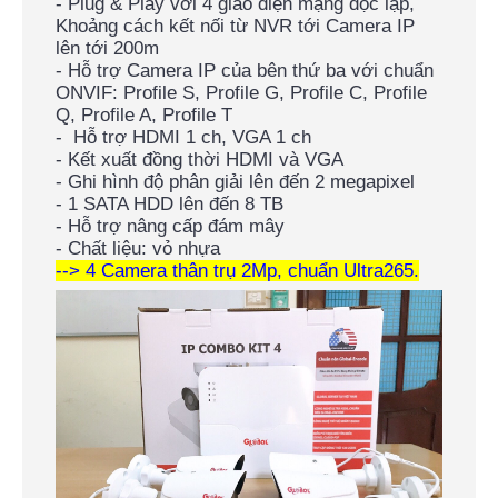
- Plug & Play với 4 giao diện mạng độc lập,
Khoảng cách kết nối từ NVR tới Camera IP
lên tới 200m
- Hỗ trợ Camera IP của bên thứ ba với chuẩn
ONVIF: Profile S, Profile G, Profile C, Profile
Q, Profile A, Profile T
- Hỗ trợ HDMI 1 ch, VGA 1 ch
- Kết xuất đồng thời HDMI và VGA
- Ghi hình độ phân giải lên đến 2 megapixel
- 1 SATA HDD lên đến 8 TB
- Hỗ trợ nâng cấp đám mây
- Chất liệu: vỏ nhựa
--> 4 Camera thân trụ 2Mp, chuẩn Ultra265.