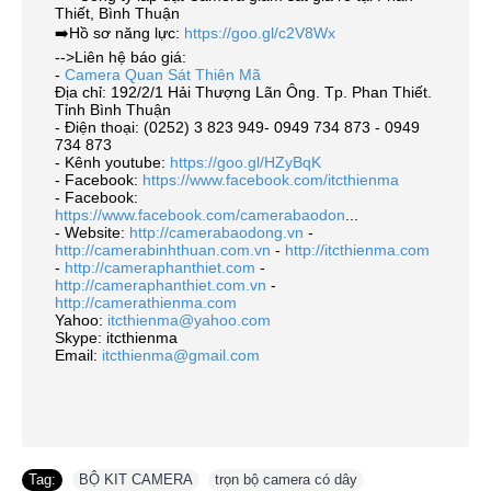
Thiết, Bình Thuận
➡️Hồ sơ năng lực:
https://goo.gl/c2V8Wx
-->Liên hệ báo giá:
-
Camera Quan Sát Thiên Mã
Địa chỉ: 192/2/1 Hải Thượng Lãn Ông. Tp. Phan Thiết.
Tỉnh Bình Thuận
- Điện thoại: (0252) 3 823 949- 0949 734 873 - 0949
734 873
- Kênh youtube:
https://goo.gl/HZyBqK
- Facebook:
https://www.facebook.com/itcthienma
- Facebook:
https://www.facebook.com/camerabaodon
...
- Website:
http://camerabaodong.vn
-
http://camerabinhthuan.com.vn
-
http://itcthienma.com
-
http://cameraphanthiet.com
-
http://cameraphanthiet.com.vn
-
http://camerathienma.com
Yahoo:
itcthienma@yahoo.com
Skype: itcthienma
Email:
itcthienma@gmail.com
Tag:
BỘ KIT CAMERA
,
trọn bộ camera có dây
,