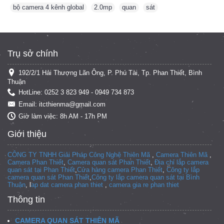
bộ camera 4 kênh global
,
2.0mp
,
quan
,
sát
Trụ sở chính
192/2/1 Hải Thượng Lãn Ông, P. Phú Tài, Tp. Phan Thiết, Bình
Thuận
HotLine: 0252 3 823 949 - 0949 734 873
Email: itcthienma@gmail.com
Giờ làm việc: 8h AM - 17h PM
Giới thiệu
CÔNG TY TNHH Giải Pháp Công Nghệ Thiên Mã
,
Camera Thiên Mã
,
Camera Phan Thiết
,
Camera quan sát Phan Thiết
,
Địa chỉ lắp camera
quan sát tại Phan Thiết
,
Cửa hàng camera Phan Thiết
,
Công ty lắp
camera quan sát Phan Thiết
,
Công ty lắp camera quan sát tại
Bình
Thuận
, l
ap dat camera phan thiet
,
camera gia re phan thiet
Thông tin
CAMERA QUAN SÁT THIÊN MÃ