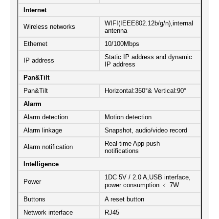
Internet
WIFI(IEEE802.12b/g/n),internal
Wireless networks
antenna
Ethernet
10/100Mbps
Static IP address and dynamic
IP address
IP address
Pan&Tilt
Pan&Tilt
Horizontal:350°& Vertical:90°
Alarm
Alarm detection
Motion detection
Alarm linkage
Snapshot, audio/video record
Real-time App push
Alarm notification
notifications
Intelligence
1DC 5V / 2.0 A,USB interface,
Power
power consumption ﹤ 7W
Buttons
A reset button
Network interface
RJ45