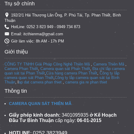
Trụ sở chính
192/2/1 Hải Thượng Lãn Ông, P. Phú Tài, Tp. Phan Thiết, Bình
Thuận
HotLine: 0252 3 823 949 - 0949 734 873
Email: itcthienma@gmail.com
Giờ làm việc: 8h AM - 17h PM
Giới thiệu
CÔNG TY TNHH Giải Pháp Công Nghệ Thiên Mã
,
Camera Thiên Mã
,
Camera Phan Thiết
,
Camera quan sát Phan Thiết
,
Địa chỉ lắp camera
quan sát tại Phan Thiết
,
Cửa hàng camera Phan Thiết
,
Công ty lắp
camera quan sát Phan Thiết
,
Công ty lắp camera quan sát tại
Bình
Thuận
, l
ap dat camera phan thiet
,
camera gia re phan thiet
Thông tin
CAMERA QUAN SÁT THIÊN MÃ
Giấy phép kinh doanh:
3401095935
ở Kế Hoạch
Đầu Tư Bình Thuận
cấp ngày:
06-01-2015
0252.3823949
HOTLINE
: