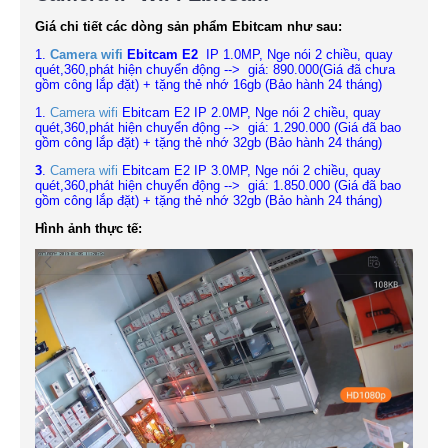
Giá chi tiết các dòng sản phẩm Ebitcam như sau:
1.
Camera wifi
Ebitcam E2
IP 1.0MP, Nge nói 2 chiều, quay
quét,360,
phát hiện chuyển động -->
giá: 890.000(Giá đã chưa
gồm công lắp đặt) + tặng thẻ nhớ 16gb (Bảo hành 24 tháng)
1.
Camera wifi
Ebitcam E2
IP 2.0MP, Nge nói 2 chiều, quay
quét,360,
phát hiện chuyển động -->
giá: 1.290.000 (Giá đã bao
gồm công lắp đặt) + tặng thẻ nhớ 32gb (Bảo hành 24 tháng)
3
.
Camera wifi
Ebitcam E2
IP 3.0MP, Nge nói 2 chiều, quay
quét,360,
phát hiện chuyển động -->
giá: 1.850.000 (Giá đã bao
gồm công lắp đặt) + tặng thẻ nhớ 32gb (Bảo hành 24 tháng)
Hình ảnh thực tế: