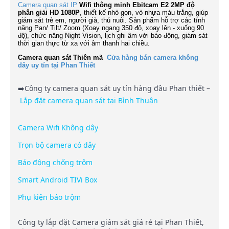
Camera quan sát IP
Wifi thông minh Ebitcam E2 2MP độ
phân giải HD 1080P
, thiết kế nhỏ gọn, vỏ nhựa màu trắng, giúp
giám sát trẻ em, người già, thú nuôi. Sản phẩm hỗ trợ các tính
năng Pan/ Tilt/ Zoom (Xoay ngang 350 độ, xoay lên - xuống 90
độ), chức năng Night Vision, lịch ghi âm với báo động, giám sát
thời gian thực từ xa với âm thanh hai chiều.
Camera quan sát Thiên mã
Cửa hàng bán camera không
dây uy tín tại Phan Thiết
➡️Công ty camera quan sát uy tín hàng đầu Phan thiết –
Lắp đặt camera quan sát tại Bình Thuận
Camera Wifi Không dây
Trọn bộ camera có dây
Báo động chống trộm
Smart Android TIVi Box
Phụ kiện báo trộm
Công ty lắp đặt Camera giám sát giá rẻ tại Phan Thiết,