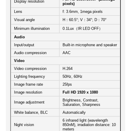
Display resolution
pixels)
Lens
f: 3.6mm, 1mega pixels
Visual angle
H：60.5°; V：34°; D：70°
Minimum illumination
0.1Lux（IR LED OFF）
Audio
Input/output
Built-in microphone and speaker
Audio compression
AAC
Video
Video compression
H.264
Lighting frequency
50Hz, 60Hz
Image frame rate
25fps
Image resolution
Full HD 1920 x 1080
Brightness, Contrast,
Image adjustment
Saturation, Sharpness
White balance, BLC
Automatically
6 infrared light (wavelength
Night vision
850nM), irradiation distance: 10
meters