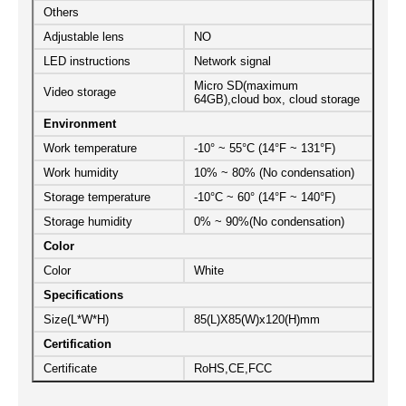
Others
Adjustable lens
NO
LED instructions
Network signal
Micro SD(maximum
Video storage
64GB),cloud box, cloud storage
Environment
Work temperature
-10° ~ 55°C (14°F ~ 131°F)
Work humidity
10% ~ 80% (No condensation)
Storage temperature
-10°C ~ 60° (14°F ~ 140°F)
Storage humidity
0% ~ 90%(No condensation)
Color
Color
White
Specifications
Size(L*W*H)
85(L)X85(W)x120(H)mm
Certification
Certificate
RoHS,CE,FCC