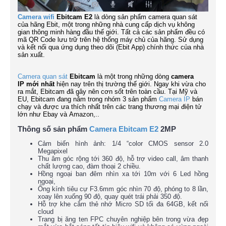
Camera wifi
Ebitcam E2
là dòng sản phẩm camera quan sát
của hãng Ebit, một trong những nhà cung cấp dịch vụ không
gian thông minh hàng đầu thế giới. Tất cả các sản phẩm đều có
mã QR Code lưu trữ trên hệ thống máy chủ của hãng. Sử dụng
và kết nối qua ứng dụng theo dõi (Ebit App) chính thức của nhà
sản xuất.
Camera quan sát
Ebitcam
là một trong những dòng
camera
IP mới nhất
hiện nay trên thị trường thế giới. Ngay khi vừa cho
ra mắt, Ebitcam đã gây nên cơn sốt trên toàn cầu. Tại Mỹ và
EU, Ebitcam đang nằm trong nhóm 3 sản phẩm
Camera IP
bán
chạy và được ưa thích nhất trên các trang thương mại điện tử
lớn như Ebay và Amazon,..
Thông số sản phẩm
Camera Ebitcam E2
2MP
Cảm biến hình ảnh: 1/4 “color CMOS sensor 2.0
Megapixel
Thu âm góc rộng tới 360 độ, hỗ trợ video call, âm thanh
chất lượng cao, đàm thoại 2 chiều.
Hồng ngoại ban đêm nhìn xa tới 10m với 6 Led hồng
ngoại,
Ống kính tiêu cự F3.6mm góc nhìn 70 độ, phóng to 8 lần,
xoay lên xuống 90 độ, quay quét trái phải 350 độ.
Hỗ trợ khe cắm thẻ nhớ Micro SD tối đa 64GB, kết nối
cloud
Trang bị ăng ten FPC chuyên nghiệp bên trong vừa đẹp