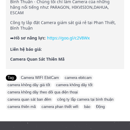
Bình Thuận - Chúng tôi chỉ làm Camera của những
hãng nổi tiếng như: PARAGON, HIKVISION,DAHUA,
ESCAM
Công ty lắp đặt Camera giám sát giá rẻ tại Phan Thiết,
Bình Thuận
➡️
Hồ sơ năng lực
:
https://goo.gl/c2V8Wx
Liên hệ báo giá:
Camera Quan Sát Thiên Mã
Tag:
Camera WIFI EbitCam
,
camera ebitcam
,
camera không dây giá tốt
,
camera không dây tốt
,
camera không dây theo dõi qua điện thoại
,
camera quan sát ban đêm
,
công ty lắp camera tại bình thuận
,
camera thiên mã
,
camera phan thiết wifi
,
báo
,
Động