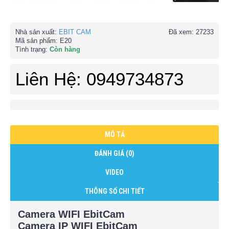
Nhà sản xuất:
EBIT CAM
Đã xem: 27233
Mã sản phẩm:
E20
Tình trạng:
Còn hàng
Liên Hệ: 0949734873
MÔ TẢ
ĐÁNH GIÁ (0)
VIDEO
THÔNG SỐ CHI TIẾT
Camera WIFI EbitCam
Camera IP WIFI EbitCam