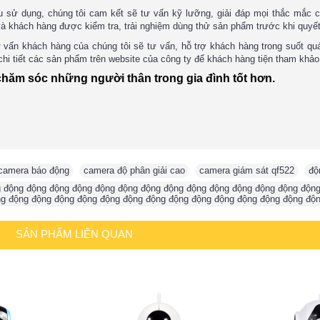
u sử dụng, chúng tôi cam kết sẽ tư vấn kỹ lưỡng, giải đáp mọi thắc mắc 
t; và khách hàng được kiểm tra, trải nghiệm dùng thử sản phẩm trước khi quyế
 vấn khách hàng của chúng tôi sẽ tư vấn, hỗ trợ khách hàng trong suốt quá
hi tiết các sản phẩm trên website của công ty để khách hàng tiện tham khả
chăm sóc những người thân trong gia đình tốt hơn.
camera báo động
,
camera độ phân giải cao
,
camera giám sát qf522
,
độ
 động động động động động động động động động động động động động độn
ng động động động động động động động động động động động động động độ
SẢN PHẨM LIÊN QUAN