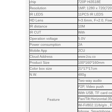
chip
720P Hi3518E
Resolution
1MP, 1280 x 720(720
IR LEDS
11PCS IR LEDS
HD Lens
f=3.6mm, F=2.0, Fixed
IR distance
10M
IR CUT
With
Operation voltage
5.0V
Power consumption
2A
Mobile App
2CU
Cloud Address
ww
w.2cu.co
Product Size
100*160*160mm
Color box size
21*17*17cm
N.W.
480g
Two-way audio
P2P, Video push
With USB, TF card c
Pan/Tilt:Horizontal:3
Feature
Wi-Fi/802.11/b/g/
Iphone, Smartphone 