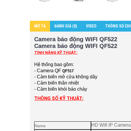
MÔ TẢ
ĐÁNH GIÁ (0)
VIDEO
THÔNG SỐ CHI
Camera báo động WIFI QF522
Camera báo động WIFI QF522
TÍNH NĂNG KỸ THUẬT:
Hệ thống bao gồm:
- Camera QF
QF517
- Cảm biến mở cửa không dây
- Cảm biến thân nhiệt
- Cảm biến khói báo cháy
THÔNG SỐ KỸ THUẬT:
HD Wifi IP Camera
Name