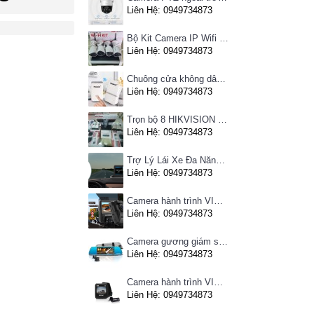
Liên Hệ: 0949734873
Bộ Kit Camera IP Wifi HIKVISION
Liên Hệ: 0949734873
Chuông cửa không dây Pingron
Liên Hệ: 0949734873
Trọn bộ 8 HIKVISION giá rẻ
Liên Hệ: 0949734873
Trợ Lý Lái Xe Đa Năng Phiên Bản Màn Hình Taplo Tự Động
Liên Hệ: 0949734873
Camera hành trình VIETMAP C63 - Ghi hình phía trước, kết nối Wifi
Liên Hệ: 0949734873
Camera gương giám sát hành trình VIETMAP iDVR P1 định vị trực tuyến, kết nối cam lùi, Hotspot 3G
Liên Hệ: 0949734873
Camera hành trình VIETMAP C62- Ghi hình trước sau, kết nối Wifi
Liên Hệ: 0949734873