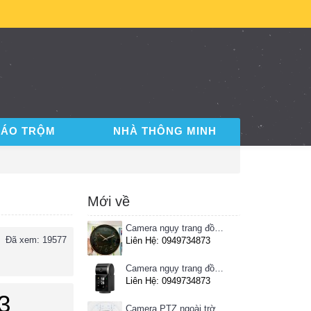
BÁO TRỘM
NHÀ THÔNG MINH
Mới về
Camera ngụy trang đồng hồ treo tường
Đã xem: 19577
Liên Hệ: 0949734873
Camera ngụy trang đồng hồ để bàn
Liên Hệ: 0949734873
3
Camera PTZ ngoài trời Imou 4MP