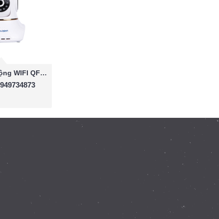
Camera báo động WIFI QF517
0949734873