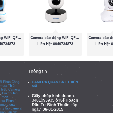
Camera báo động WIFI QF521
Camera báo động WIFI QF519
949734873
Liên Hệ: 0949734873
Liên Hệ: 
Thông tin
i Pháp Công
CAMERA QUAN SÁT THIÊN
mera Thiên
MÃ
hiết
,
Camera
,
Địa chỉ lắp
Giấy phép kinh doanh:
i Phan
3401095935
ở Kế Hoạch
era Phan
camera quan
Đầu Tư Bình Thuận
cấp
 ty lắp camera
ngày:
06-01-2015
huận
, l
ap dat