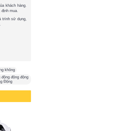
của khách hàng.
t định mua.
 trình sử dụng,
o.
ng không
,
g động động động
ng Động