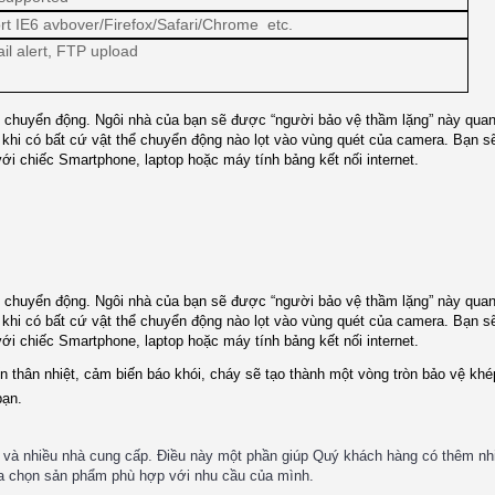
rt IE6 avbover/Firefox/Safari/Chrome etc.
il alert, FTP upload
chuyển động. Ngôi nhà của bạn sẽ được “người bảo vệ thầm lặng” này quan s
 khi có bất cứ vật thể chuyển động nào lọt vào vùng quét của camera. Bạn 
 với chiếc Smartphone, laptop hoặc máy tính bảng kết nối internet.
chuyển động. Ngôi nhà của bạn sẽ được “người bảo vệ thầm lặng” này quan s
 khi có bất cứ vật thể chuyển động nào lọt vào vùng quét của camera. Bạn 
 với chiếc Smartphone, laptop hoặc máy tính bảng kết nối internet.
 thân nhiệt, cảm biến báo khói, cháy sẽ tạo thành một vòng tròn bảo vệ khé
bạn.
ra và nhiều nhà cung cấp. Điều này một phần giúp Quý khách hàng có thêm nh
lựa chọn sản phẩm phù hợp với nhu cầu của mình.