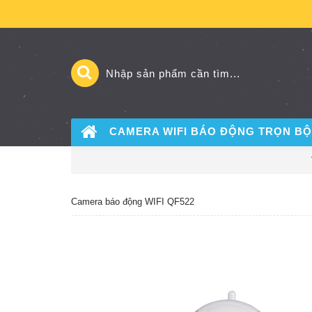
CAMERA WIFI BÁO ĐỘNG
TRỌN BỘ
Camera báo động WIFI QF522