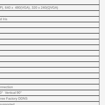
P), 640 x 480(VGA), 320 x 240(QVGA)
 Iris
onnection
50° Vertical:90°
n , Free Factory DDNS
supported