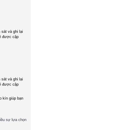
át và ghi lại
sẽ được cập
át và ghi lại
sẽ được cập
p kín giúp bạn
iều sự lựa chọn