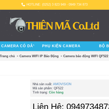
HOTLINE: (0252) 3 823 949 - 0949 734 873
 CAMERA CÓ DÂY
PHỤ KIỆN CAMERA
BỘ 
Trang chủ
Camera WIFI IP Báo Động
Camera báo động WIFI QF522
Nhà sản xuất:
AMOVISION
Mã sản phẩm:
QF522
Tình trạng:
Còn hàng
Liên Hệ: 094973487