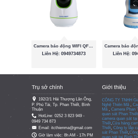
Camera báo động WIFI QF520
Liên Hệ: 0949734873
Liên Hệ: 0
Trụ sở chính
Giới thiệu
192/2/1 Hải Thượng Lãn Ông,
CÔNG TY TNHH Giả
P. Phú Tài, Tp. Phan Thiết, Bình
Nghệ Thiên Mã
,
Ca
Thuận
Mã
,
Camera Phan T
quan sát Phan Thiết
HotLine: 0252 3 823 949 -
camera quan sát tạ
0949 734 873
Thiết
,
Cửa hàng cam
Thiết
,
Công ty lắp 
Email: itcthienma@gmail.com
sát Phan Thiết
,
Công
Giờ làm việc: 8h AM - 17h PM
quan sát tại
Bình T