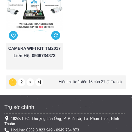
CAMERA WIFI KIT TM2017
Liên Hệ: 0949734873
Hiển thị từ 1 đến 15 của 21 (2 Trang)
1
2
>
>|
Trụ sở chính
192/2/1 Hải Thượng Lãn Ông, P. Phú Tài, Tp. Phan Thiết, Bình
Thuận
HotLine: 0252 3 823 949 - 0949 734 873