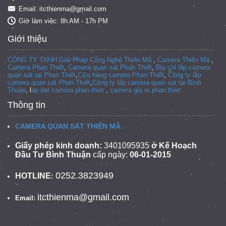
Email: itcthienma@gmail.com
Giờ làm việc: 8h AM - 17h PM
Giới thiệu
CÔNG TY TNHH Giải Pháp Công Nghệ Thiên Mã
,
Camera Thiên Mã
,
Camera Phan Thiết
,
Camera quan sát Phan Thiết
,
Địa chỉ lắp camera
quan sát tại Phan Thiết
,
Cửa hàng camera Phan Thiết
,
Công ty lắp
camera quan sát Phan Thiết
,
Công ty lắp camera quan sát tại
Bình
Thuận
, l
ap dat camera phan thiet
,
camera gia re phan thiet
Thông tin
CAMERA QUAN SÁT THIÊN MÃ
Giấy phép kinh doanh:
3401095935
ở Kế Hoạch
Đầu Tư Bình Thuận
cấp ngày:
06-01-2015
0252.3823949
HOTLINE
:
itcthienma@gmail.com
Email: