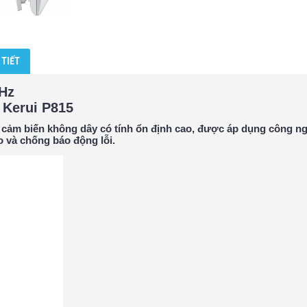
 TIẾT
Hz
 Kerui P815
bị cảm biến không dây có tính ổn định cao, được áp dụng công ngh
o và chống báo động lỗi.