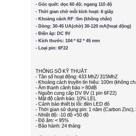
- Góc quét: dọc 60 độ; ngang 110 độ
- Thời gian chờ mỗi kích hoạt: 6 giây
- Khoảng cách RF :5m (không chắn)
- Dòng: 30-45 UA(chờ) 30-120 mA(hoạt động)
- Điện áp: DC 9V
- Kích thước: 104 * 62 * 45 mm
- Loại pin: 6F22
THÔNG SỐ KỸ THUẬT
- Tần số hoạt động: 433 MhZ/ 315MhZ
- Khoảng cách truyền tín hiệu: 100m (không ch
- Âm thanh cảnh báo > 80dB
- Nguồn cung cấp DV 9V (1 pin 6F22)
- Mật độ cảnh báo: 10% LEL
- Cảnh báo thiết bị lỗi: đèn LED đỏ
- Thời gian sử dụng pin: 1 năm (Carbon Zinc),
- Nhiệt độ: -10 độ +50 độ
- Độ ẩm: < 95%
- Bảo hành: 24 tháng