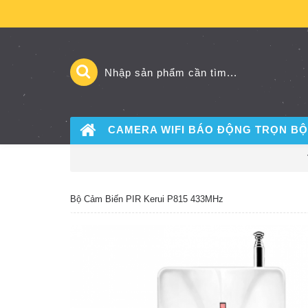
CAMERA WIFI BÁO ĐỘNG
TRỌN BỘ
Bộ Cảm Biến PIR Kerui P815 433MHz