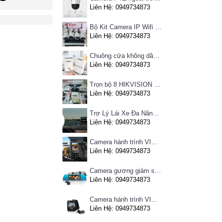
Liên Hệ: 0949734873
Bộ Kit Camera IP Wifi HIKVISION
Liên Hệ: 0949734873
Chuông cửa không dây Pingron
Liên Hệ: 0949734873
Trọn bộ 8 HIKVISION giá rẻ
Liên Hệ: 0949734873
Trợ Lý Lái Xe Đa Năng Phiên Bản Màn Hình Taplo Tự Động
Liên Hệ: 0949734873
Camera hành trình VIETMAP C63 - Ghi hình phía trước, kết nối Wifi
Liên Hệ: 0949734873
Camera gương giám sát hành trình VIETMAP iDVR P1 định vị trực tuyến, kết nối cam lùi, Hotspot 3G
Liên Hệ: 0949734873
Camera hành trình VIETMAP C62- Ghi hình trước sau, kết nối Wifi
Liên Hệ: 0949734873