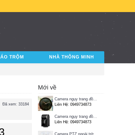
BÁO TRỘM
NHÀ THÔNG MINH
Mới về
Camera ngụy trang đồng hồ treo tường
Đã xem: 33184
Liên Hệ: 0949734873
Camera ngụy trang đồng hồ để bàn
Liên Hệ: 0949734873
3
Camera PTZ ngoài trời Imou 4MP