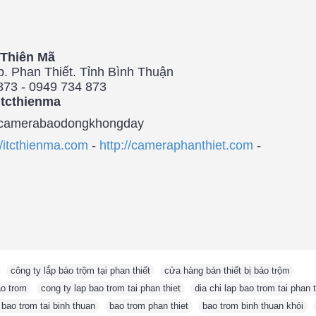
Thiên Mã
. Phan Thiết. Tỉnh Bình Thuận
873 - 0949 734 873
itcthienma
camerabaodongkhongday
//itcthienma.com
-
http://cameraphanthiet.com
-
,
công ty lắp báo trộm tại phan thiết
,
cửa hàng bán thiết bị báo trộm
,
o trom
,
cong ty lap bao trom tai phan thiet
,
dia chi lap bao trom tai phan t
 bao trom tai binh thuan
,
bao trom phan thiet
,
bao trom binh thuan khói
,