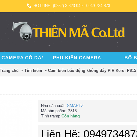
HOTLINE: (0252) 3 823 949 - 0949 734 873
 CAMERA CÓ DÂY
PHỤ KIỆN CAMERA
BỘ 
Trang chủ
Tìm kiếm
Cảm biến báo động không dây PIR Kerui P815
Nhà sản xuất:
SMARTZ
Mã sản phẩm:
P815
Tình trạng:
Còn hàng
Liên Hệ: 094973487