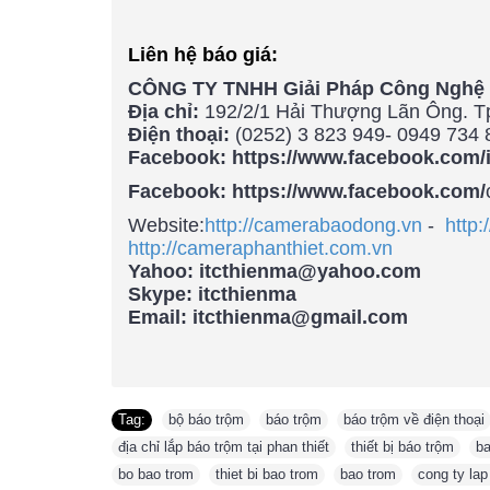
Liên hệ báo giá:
CÔNG TY TNHH Giải Pháp Công Nghệ 
Địa chỉ:
192/2/1 Hải Thượng Lãn Ông. Tp
Điện thoại:
(0252) 3 823 949- 0949 734 
Facebook: https://www.facebook.com/
Facebook: https://www.facebook.com/
Website:
http://camerabaodong.vn
-
http:
http://cameraphanthiet.com
.vn
Yahoo: itcthienma@yahoo.com
Skype: itcthienma
Email: itcthienma@gmail.com
Tag:
bộ báo trộm
,
báo trộm
,
báo trộm về điện thoại
địa chỉ lắp báo trộm tại phan thiết
,
thiết bị báo trộm
,
ba
bo bao trom
,
thiet bi bao trom
,
bao trom
,
cong ty lap