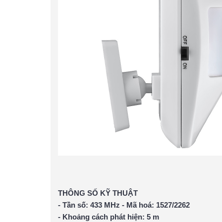
THÔNG SỐ KỸ THUẬT
- Tần số: 433 MHz - Mã hoá: 1527/2262
- Khoảng cách phát hiện: 5 m