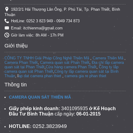
192/2/1 Hải Thượng Lãn Ông, P. Phú Tài, Tp. Phan Thiết, Bình
Thuận
HotLine: 0252 3 823 949 - 0949 734 873
Email: itcthienma@gmail.com
Giờ làm việc: 8h AM - 17h PM
Giới thiệu
CÔNG TY TNHH Giải Pháp Công Nghệ Thiên Mã
,
Camera Thiên Mã
,
Camera Phan Thiết
,
Camera quan sát Phan Thiết
,
Địa chỉ lắp camera
quan sát tại Phan Thiết
,
Cửa hàng camera Phan Thiết
,
Công ty lắp
camera quan sát Phan Thiết
,
Công ty lắp camera quan sát tại
Bình
Thuận
, l
ap dat camera phan thiet
,
camera gia re phan thiet
Thông tin
CAMERA QUAN SÁT THIÊN MÃ
Giấy phép kinh doanh:
3401095935
ở Kế Hoạch
Đầu Tư Bình Thuận
cấp ngày:
06-01-2015
0252.3823949
HOTLINE
: