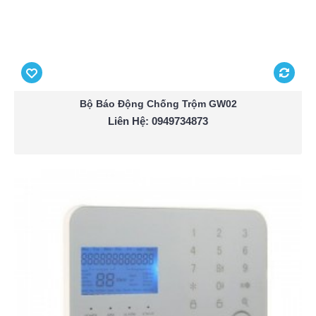
Bộ Báo Động Chống Trộm GW02
Liên Hệ: 0949734873