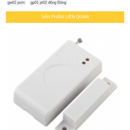
gw02 pstn
,
gp01 pt02 động Động
SẢN PHẨM LIÊN QUAN