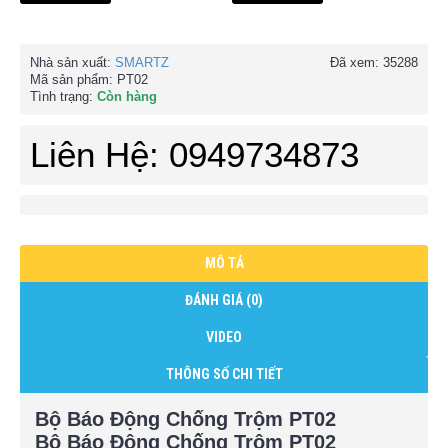
Nhà sản xuất:
SMARTZ
Đã xem: 35288
Mã sản phẩm:
PT02
Tình trạng:
Còn hàng
Liên Hệ: 0949734873
MÔ TẢ
ĐÁNH GIÁ (0)
VIDEO
THÔNG SỐ CHI TIẾT
Bộ Báo Động Chống Trộm PT02
Bộ Báo Động Chống Trộm PT02