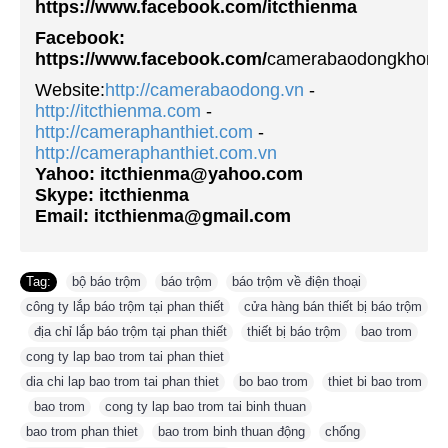
https://www.facebook.com/itcthienma
Facebook:
https://www.facebook.com/
camerabaodongkhong
Website:
http://camerabaodong.vn
-
http://itcthienma.com
-
http://cameraphanthiet.com
-
http://cameraphanthiet.com
.vn
Yahoo: itcthienma@yahoo.com
Skype: itcthienma
Email: itcthienma@gmail.com
Tag:
bộ báo trộm
,
báo trộm
,
báo trộm về điện thoại
,
công ty lắp báo trộm tại phan thiết
,
cửa hàng bán thiết bị báo trộm
,
địa chỉ lắp báo trộm tại phan thiết
,
thiết bị báo trộm
,
bao trom
,
cong ty lap bao trom tai phan thiet
,
dia chi lap bao trom tai phan thiet
,
bo bao trom
,
thiet bi bao trom
,
bao trom
,
cong ty lap bao trom tai binh thuan
,
bao trom phan thiet
,
bao trom binh thuan động
,
chống
,