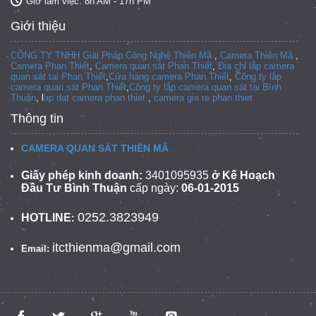
Giờ làm việc: 8h AM - 17h PM
Giới thiệu
CÔNG TY TNHH Giải Pháp Công Nghệ Thiên Mã
,
Camera Thiên Mã
,
Camera Phan Thiết
,
Camera quan sát Phan Thiết
,
Địa chỉ lắp camera
quan sát tại Phan Thiết
,
Cửa hàng camera Phan Thiết
,
Công ty lắp
camera quan sát Phan Thiết
,
Công ty lắp camera quan sát tại
Bình
Thuận
, l
ap dat camera phan thiet
,
camera gia re phan thiet
Thông tin
CAMERA QUAN SÁT THIÊN MÃ
Giấy phép kinh doanh:
3401095935
ở Kế Hoạch
Đầu Tư Bình Thuận
cấp ngày:
06-01-2015
0252.3823949
HOTLINE
:
itcthienma@gmail.com
Email: