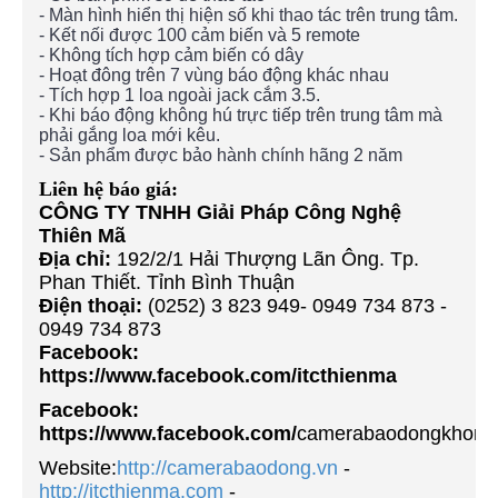
- Màn hình hiển thị hiện số khi thao tác trên trung tâm.
- Kết nối được 100 cảm biến và 5 remote
- Không tích hợp cảm biến có dây
- Hoạt đông trên 7 vùng báo động khác nhau
- Tích hợp 1 loa ngoài jack cắm 3.5.
- Khi báo động không hú trực tiếp trên trung tâm mà
phải gắng loa mới kêu.
- Sản phẩm được bảo hành chính hãng 2 năm
Liên hệ báo giá:
CÔNG TY TNHH Giải Pháp Công Nghệ
Thiên Mã
Địa chỉ:
192/2/1 Hải Thượng Lãn Ông. Tp.
Phan Thiết. Tỉnh Bình Thuận
Điện thoại:
(0252) 3 823 949- 0949 734 873 -
0949 734 873
Facebook:
https://www.facebook.com/itcthienma
Facebook:
https://www.facebook.com/
camerabaodongkhong
Website:
http://camerabaodong.vn
-
http://itcthienma.com
-