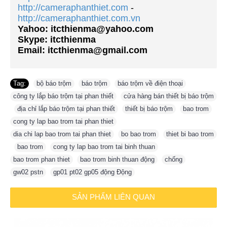
http://cameraphanthiet.com
-
http://cameraphanthiet.com
.vn
Yahoo: itcthienma@yahoo.com
Skype: itcthienma
Email: itcthienma@gmail.com
Tag:
bộ báo trộm
,
báo trộm
,
báo trộm về điện thoại
,
công ty lắp báo trộm tại phan thiết
,
cửa hàng bán thiết bị báo trộm
,
địa chỉ lắp báo trộm tại phan thiết
,
thiết bị báo trộm
,
bao trom
,
cong ty lap bao trom tai phan thiet
,
dia chi lap bao trom tai phan thiet
,
bo bao trom
,
thiet bi bao trom
,
bao trom
,
cong ty lap bao trom tai binh thuan
,
bao trom phan thiet
,
bao trom binh thuan động
,
chống
,
gw02 pstn
,
gp01 pt02 gp05 động Động
SẢN PHẨM LIÊN QUAN