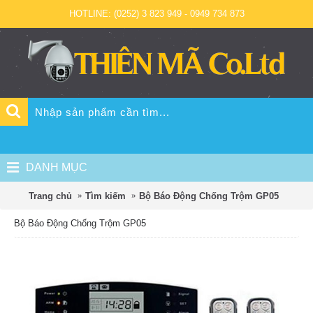
HOTLINE: (0252) 3 823 949 - 0949 734 873
DANH MỤC
Trang chủ
Tìm kiếm
Bộ Báo Động Chống Trộm GP05
Bộ Báo Động Chống Trộm GP05
Đã
N
xem:
s
34677
x
S