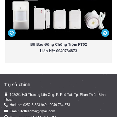
Bộ Báo Động Chống Trộm PT02
Liên Hệ: 0949734873
Trụ sở chính
192/2/1 Hải Thượng Lãn Ông, P. Phú Tài, Tp. Phan Thiết, Bình
Thuận
HotLine: 0252 3 823 949 - 0949 734 873
Email: itcthienma@gmail.com