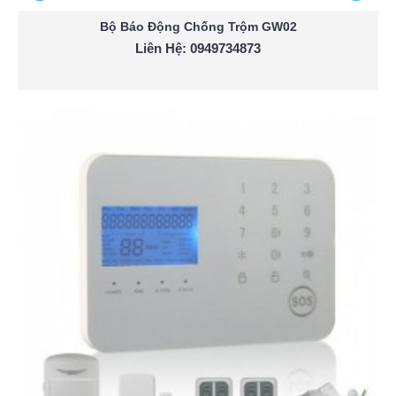
Bộ Báo Động Chống Trộm GW02
Liên Hệ: 0949734873