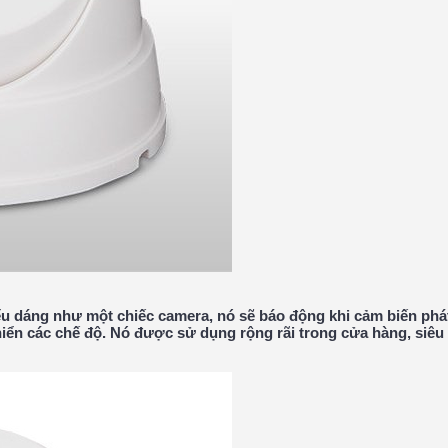
u dáng như một chiếc camera, nó sẽ báo động khi cảm biến phát
iển các chế độ. Nó được sử dụng rộng rãi trong cửa hàng, siêu 