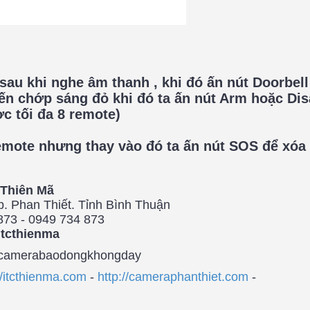
o sau khi nghe âm thanh , khi đó ấn nút Doorbell
ến chớp sáng đỏ khi đó ta ấn nút Arm hoặc Dis
c tối đa 8 remote)
remote nhưng thay vào đó ta ấn nút SOS để xóa
Thiên Mã
. Phan Thiết. Tỉnh Bình Thuận
873 - 0949 734 873
itcthienma
camerabaodongkhongday
//itcthienma.com
-
http://cameraphanthiet.com
-