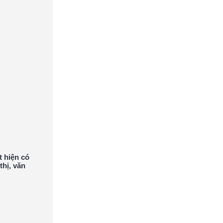
 hiện có
thị, văn