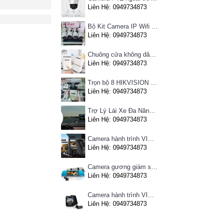
Liên Hệ: 0949734873
Bộ Kit Camera IP Wifi HIKVISION
Liên Hệ: 0949734873
Chuông cửa không dây Pingron
Liên Hệ: 0949734873
Trọn bộ 8 HIKVISION giá rẻ
Liên Hệ: 0949734873
Trợ Lý Lái Xe Đa Năng Phiên Bản Màn Hình Taplo Tự Động
Liên Hệ: 0949734873
Camera hành trình VIETMAP C63 - Ghi hình phía trước, kết nối Wifi
Liên Hệ: 0949734873
Camera gương giám sát hành trình VIETMAP iDVR P1 định vị trực tuyến, kết nối cam lùi, Hotspot 3G
Liên Hệ: 0949734873
Camera hành trình VIETMAP C62- Ghi hình trước sau, kết nối Wifi
Liên Hệ: 0949734873