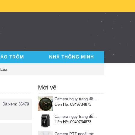
BÁO TRỘM
NHÀ THÔNG MINH
 Loa
Mới về
Camera ngụy trang đồng hồ treo tường
Đã xem: 35479
Liên Hệ: 0949734873
Camera ngụy trang đồng hồ để bàn
Liên Hệ: 0949734873
Camera PTZ ngoài trời Imou 4MP