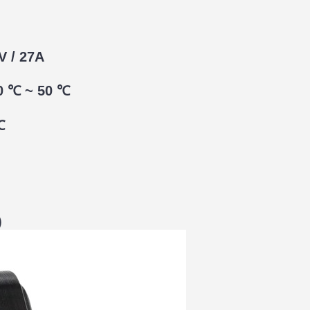
V / 27A
10 ℃ ~ 50 ℃
℃
)