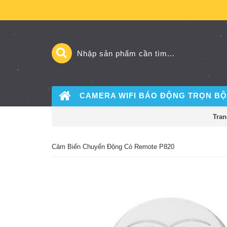
CAMERA WIFI BÁO ĐỘNG
TRỌN BỘ
Tran
Cảm Biến Chuyển Động Có Remote P820