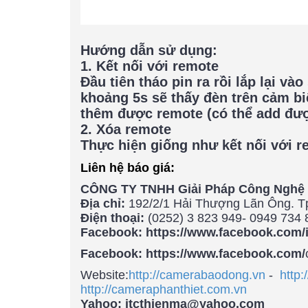
Hướng dẫn sử dụng:
1. Kết nối với remote
Đầu tiên tháo pin ra rồi lắp lại và
khoảng 5s sẽ thấy đèn trên cảm bi
thêm được remote (có thể add đượ
2. Xóa remote
Thực hiện giống như kết nối với 
Liên hệ báo giá:
CÔNG TY TNHH Giải Pháp Công Nghệ 
Địa chỉ:
192/2/1 Hải Thượng Lãn Ông. Tp
Điện thoại:
(0252) 3 823 949- 0949 734 
Facebook: https://www.facebook.com/
Facebook: https://www.facebook.com/
Website:
http://camerabaodong.vn
-
http:
http://cameraphanthiet.com
.vn
Yahoo: itcthienma@yahoo.com