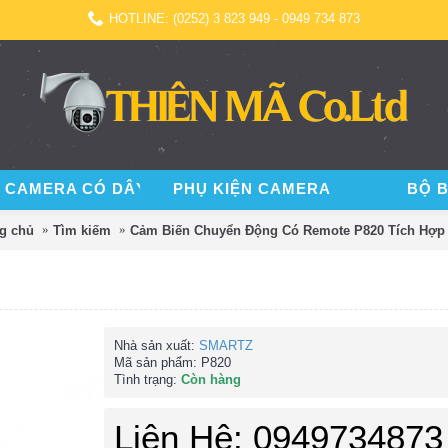
HOTLINE: (0252) 3 823 949 - 0949 734 873
 CAMERA CÓ DÂY
PHỤ KIỆN CAMERA
BỘ 
g chủ
Tìm kiếm
Cảm Biến Chuyển Động Có Remote P820 Tích Hợp
Nhà sản xuất:
SMARTZ
Mã sản phẩm:
P820
Tình trạng:
Còn hàng
Liên Hệ: 0949734873