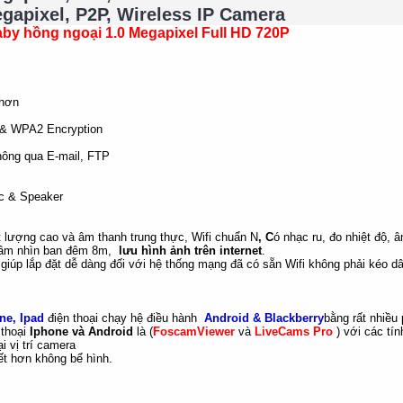
apixel, P2P, Wireless IP Camera
by hồng ngoại 1.0 Megapixel Full HD 720P
 hơn
 & WPA2 Encryption
hông qua E-mail, FTP
ic & Speaker
t lượng cao và âm thanh trung thực, Wifi chuẩn N
, C
ó nhạc ru, đo nhiệt độ, 
 tầm nhìn ban đêm 8m,
lưu hình ảnh trên internet
.
 giúp lắp đặt dễ dàng đối với hệ thống mạng đã có sẵn Wifi không phải kéo d
ne, Ipad
điện thoại chạy hệ điều hành
Android & Blackberry
bằng rất nhiề
 thoại
Iphone và Android
là (
FoscamViewer
và
LiveCams Pro
) với các tín
i vị trí camera
iết hơn không bể hình.