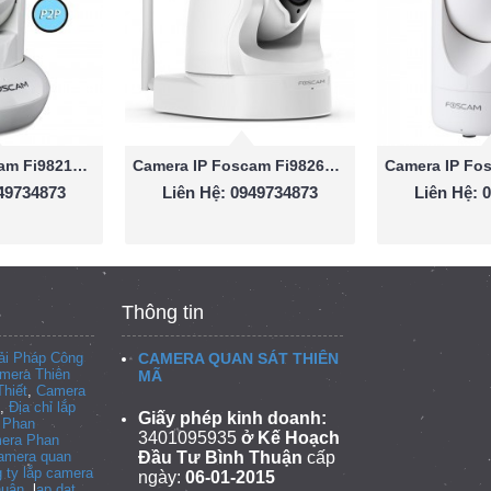
Camera IP Foscam Fi9821P 1.0
Camera IP Foscam Fi9826P 1.3 Megapixel
949734873
Liên Hệ: 0949734873
Liên Hệ: 
Thông tin
i Pháp Công
CAMERA QUAN SÁT THIÊN
mera Thiên
MÃ
hiết
,
Camera
,
Địa chỉ lắp
Giấy phép kinh doanh:
i Phan
3401095935
ở Kế Hoạch
era Phan
camera quan
Đầu Tư Bình Thuận
cấp
 ty lắp camera
ngày:
06-01-2015
huận
, l
ap dat