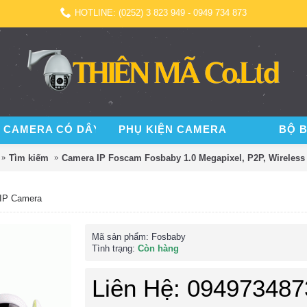
HOTLINE: (0252) 3 823 949 - 0949 734 873
 CAMERA CÓ DÂY
PHỤ KIỆN CAMERA
BỘ 
Tìm kiếm
Camera IP Foscam Fosbaby 1.0 Megapixel, P2P, Wireless
 IP Camera
Mã sản phẩm:
Fosbaby
Tình trạng:
Còn hàng
Liên Hệ: 094973487