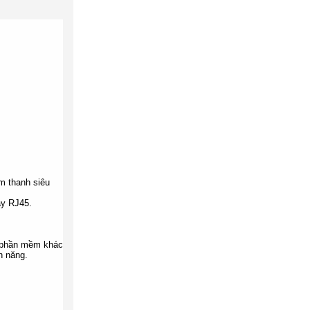
âm thanh siêu
ây RJ45.
u phần mềm khác
h năng.