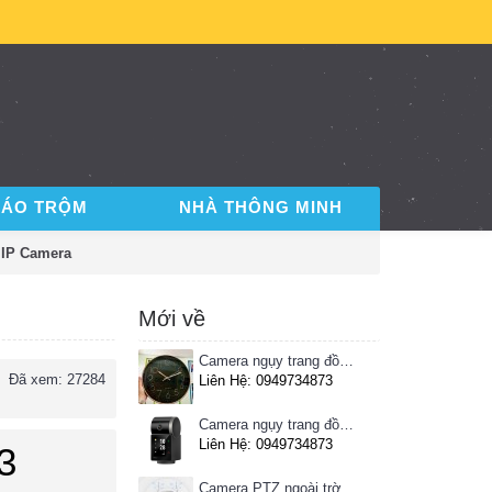
BÁO TRỘM
NHÀ THÔNG MINH
 IP Camera
Mới về
Camera ngụy trang đồng hồ treo tường
Đã xem: 27284
Liên Hệ: 0949734873
Camera ngụy trang đồng hồ để bàn
Liên Hệ: 0949734873
3
Camera PTZ ngoài trời Imou 4MP