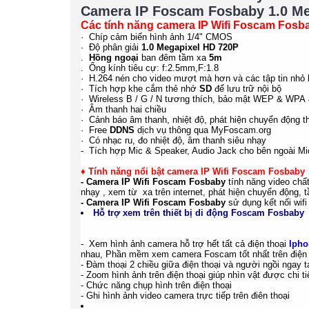
Camera IP Foscam Fosbaby 1.0 Meg
Các tính năng camera IP Wifi Foscam Fosba
· Chíp cảm biến hình ảnh 1/4" CMOS
· Độ phân giải
1.0 Megapixel
HD 720P
.
Hồng ngoại
ban đêm tầm xa
5m
. Ống kính tiêu cự: f:2.5mm,F:1.8
· H.264 nén cho video mượt mà hơn và các tập tin nhỏ
· Tích hợp khe cắm thẻ nhớ
SD
để lưu trữ nội bộ
· Wireless B / G / N tương thích, bảo mật WEP & WPA
· Âm thanh hai chiều
· Cảnh báo âm thanh, nhiệt độ, phát hiện chuyển động t
· Free
DDNS
dịch vụ thông qua MyFoscam.org
· Có nhạc ru, đo nhiệt độ, âm thanh siêu nhạy
- Tích hợp Mic & Speaker, Audio Jack cho bên ngoài M
♦
Tính năng nổi bật camera
IP Wifi Foscam Fosbaby
- Camera IP Wifi Foscam Fosbaby
tính năng video chấ
nhạy
, xem từ xa trên internet, phát hiện chuyển động,
- Camera IP Wifi Foscam Fosbaby
sử dụng kết nối wifi
Hỗ trợ xem trên thiết bị di động Foscam Fosbaby
- Xem hình ảnh camera hỗ trợ hết tất cả điện thoại
Ipho
nhau, Phần mềm xem camera Foscam tốt nhất trên điện
- Đàm thoại 2 chiều giữa điện thoại và người ngồi ngay tạ
- Zoom hình ảnh trên điện thoại giúp nhìn vật được chi t
- Chức năng chụp hình trên điện thoại
- Ghi hình ảnh video camera trực tiếp trên điên thoại