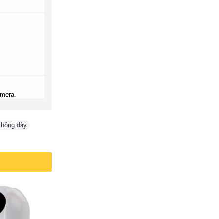
amera.
không dây
,