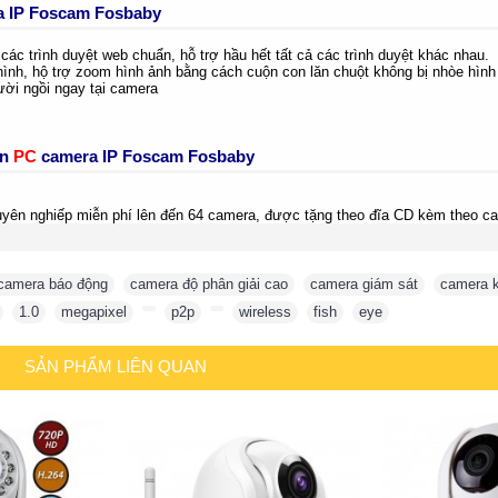
a IP Foscam Fosbaby
ác trình duyệt web chuẩn, hỗ trợ hầu hết tất cả các trình duyệt khác nhau.
 hình, hộ trợ zoom hình ảnh bằng cách cuộn con lăn chuột không bị nhòe hình
ười ngồi ngay tại camera
ên
PC
camera IP Foscam Fosbaby
ên nghiếp miễn phí lên đến 64 camera, được tặng theo đĩa CD kèm theo c
camera báo động
,
camera độ phân giải cao
,
camera giám sát
,
camera 
,
1.0
,
megapixel
,
,
p2p
,
,
wireless
,
fish
,
eye
SẢN PHẨM LIÊN QUAN