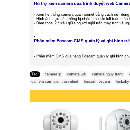
Hỗ trợ xem camera qua trình duyệt web Camer
- Xem hệ thống camera qua internet bằng cách sử dụng c
- Hình ảnh cực nét không bị nhòe hình khi full toàn màn
- Đàm thoại 2 chiều giữa người ngồi trên máy tính và ng
Phần mềm Foscam CMS quản lý và ghi hình tr
- Phần mềm CMS của hàng Foscam quản lý ghi hình chuy
Tag:
camera ip
,
camera wifi
,
camera ngụy trang
,
camera cảm biến thân nhiệt
,
foscam foscam
,
fosbaby