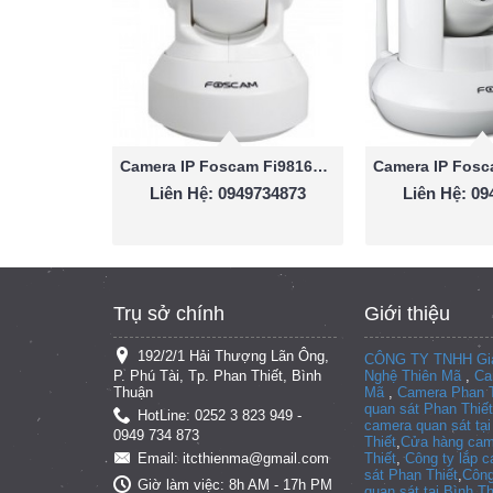
Camera IP Foscam Fi9816P 1.0 MP
Liên Hệ: 0949734873
Liên Hệ: 0
Trụ sở chính
Giới thiệu
192/2/1 Hải Thượng Lãn Ông,
CÔNG TY TNHH Giả
P. Phú Tài, Tp. Phan Thiết, Bình
Nghệ Thiên Mã
,
Ca
Thuận
Mã
,
Camera Phan T
quan sát Phan Thiết
HotLine: 0252 3 823 949 -
camera quan sát tạ
0949 734 873
Thiết
,
Cửa hàng cam
Thiết
,
Công ty lắp 
Email: itcthienma@gmail.com
sát Phan Thiết
,
Công
Giờ làm việc: 8h AM - 17h PM
quan sát tại
Bình T