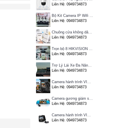
Liên Hệ: 0949734873
Bộ Kit Camera IP Wifi HIKVISION
Liên Hệ: 0949734873
Chuông cửa không dây Pingron
Liên Hệ: 0949734873
Trọn bộ 8 HIKVISION giá rẻ
Liên Hệ: 0949734873
Trợ Lý Lái Xe Đa Năng Phiên Bản Màn Hình Taplo Tự Động
Liên Hệ: 0949734873
Camera hành trình VIETMAP C63 - Ghi hình phía trước, kết nối Wifi
Liên Hệ: 0949734873
Camera gương giám sát hành trình VIETMAP iDVR P1 định vị trực tuyến, kết nối cam lùi, Hotspot 3G
Liên Hệ: 0949734873
Camera hành trình VIETMAP C62- Ghi hình trước sau, kết nối Wifi
Liên Hệ: 0949734873