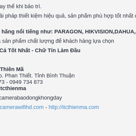
y thế khi bảo trì.
giải pháp thiết kiệm hiệu quả, sản phẩm phù hợp tốt nhất
ng hãng nổi tiếng như: PARAGON, HIKVISION,DAHU
ã sản phẩm chất lượng để khách hàng lựa chọn
 Cả Tốt Nhất - Chữ Tín Làm Đầu
Thiên Mã
. Phan Thiết. Tỉnh Bình Thuận
73 - 0949 734 873
itcthienma
camerabaodongkhongday
//camerawifihd.com
-
http://itcthienma.com