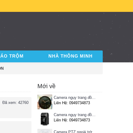
BÁO TRỘM
NHÀ THÔNG MINH
ON
Mới về
Camera ngụy trang đồng hồ treo tường
Đã xem: 42760
Liên Hệ: 0949734873
Camera ngụy trang đồng hồ để bàn
Liên Hệ: 0949734873
Camera PTZ ngoài trời Imou 4MP