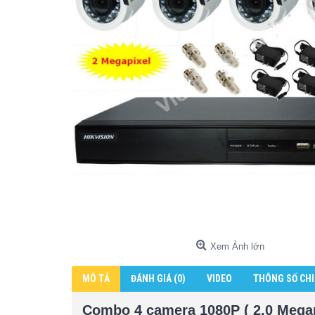
Xem Ảnh lớn
MÔ TẢ
ĐÁNH GIÁ (0)
VIDEO
THÔNG SỐ CHI
Combo 4 camera 1080P ( 2.0 Mega