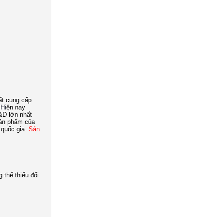
ất cung cấp
 Hi
ện nay
&D lớn nhất
Sản phẩm của
 quốc gia.
Sản
 thể thiếu đối