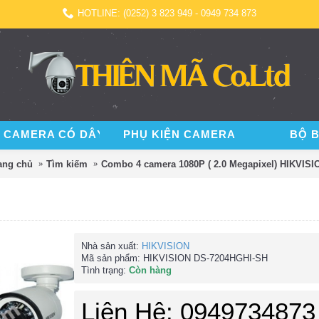
HOTLINE: (0252) 3 823 949 - 0949 734 873
 CAMERA CÓ DÂY
PHỤ KIỆN CAMERA
BỘ 
ang chủ
Tìm kiếm
Combo 4 camera 1080P ( 2.0 Megapixel) HIKVISI
Nhà sản xuất:
HIKVISION
Mã sản phẩm:
HIKVISION DS-7204HGHI-SH
Tình trạng:
Còn hàng
Liên Hệ: 0949734873