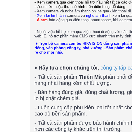
- Xem camera qua điện thoại hỗ trợ hầu hết tất cả các
- Zoom lớn hoặc thu nhỏ hình trên điện thoại dễ dàng
- Xem camera và nghe âm thanh online qua điện thoại di
-
Xem lại hình ảnh
camera và
nghe âm thanh
xem lại qua
-
Alarm
báo động qua điện thoại smartphone, khi camera 
- Ngoài việc hỗ trợ xem qua điện thoại di động với các
web IE. hỗ trợ phần mềm CMS cực nhanh trên máy tính 
♦ Trọn bộ camera combo HIKVISION dòng sản phẩm
riêng, văn phòng công ty, nhà xưởng...Sản phẩm chấ
rẻ cho mọi nhà.
♦ Hãy lựa chọn chúng tôi,
công ty lắp 
- Tất cả sản phẩm
Thiên Mã
phân phối đ
hàng nhái hàng kém chất lượng.
- Bán hàng đúng giá, đúng chất lượng, g
lo bị chặt chém giá.
- Luôn cung cấp phụ kiện loại tốt nhất c
cao độ bền sản phẩm.
- Tất cả sản phẩm được bảo hành chính hã
hơn các công ty khác trên thị trường.