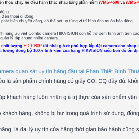
 điện thoại chạy hệ điều hành khác nhau bằng phần mềm
iVMS-4500
và
iVMS-4
 động
 điện thoại di động
phát hiện chuyển động, có thể set up từng vị trí hình ảnh muốn báo động.
 tính năng ưu việt Combo camera HIKVISION còn hỗ trợ xem hình ảnh trên các
quản lý tập chung nhiều camera .
 chất lượng
HD 1080P
tốt nhất giá rẻ phù hợp lắp đặt camera cho shop t
t lượng đồng bộ 100% linh kiện của hãng HIKVISION siêu bền độ ổn địn
camera quan sát uy tín hàng đầu tại Phan Thiết Bình Thu
ều là sản phẩm chính hãng có giấy CO, CQ đầy đủ, khô
iúp khách hàng luôn nhận giá trị thực của sản phẩm yên
ho khách hàng, không bị hư trong quá trình sử dụng, đồn
ng, là đại lý uy tín của hãng thời gian bảo hành cũng 