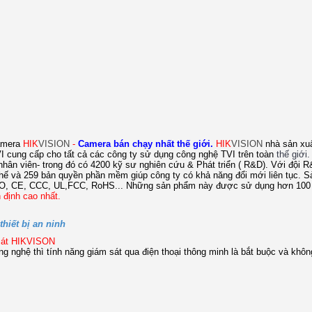
amera
HIK
VISION
-
Camera
bán chạy nhất thế giới.
HIK
VISION
nhà sản xu
TVI cung cấp cho tất cả các công ty sử dụng công nghệ TVI trên toàn
thế giới.
hân viên- trong đó có 4200 kỹ sư nghiên cứu & Phát triển ( R&D). Với đội R
chế và 259 bản quyền phần mềm giúp công ty có khả năng đổi mới liên tục. 
 ISO, CE, CCC, UL,FCC, RoHS... Những sản phẩm này được sử dụng hơn 100
 định cao nhất.
hiết bị an ninh
 sát HIKVISON
g nghệ thì tính năng giám sát qua điện thoại thông minh là bắt buộc và không