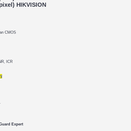
pixel) HIKVISION
Scan CMOS
NR, ICR
/N
.
Guard Expert