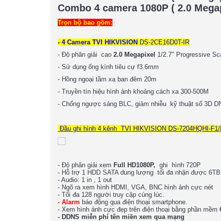
Combo 4 camera 1080P ( 2.0 Mega
Trọn bộ bao gồm:
- 4 Camera TVI HIKVISION
DS-2CE16D0T-IR
- Độ phân giải cao
2.0 Megapixel
1/2.7" Progressive 
- Sử dụng ống kính tiêu cự f3.6mm
- Hồng ngoại tầm xa ban đêm 20m
- Truyền tín hiệu hình ảnh khoảng cách xa 300-500M
- Chống ngược sáng BLC, giảm nhiễu kỹ thuật số 3D D
Đầu ghi hình 4 kênh TVI HIKVISION DS-7204HQHI-F1
- Độ phân giải xem
Full HD1080P,
ghi hình 720P
- Hỗ trợ 1 HDD SATA dung lượng tối đa nhận được 6TB
- Audio: 1 in , 1 out
- Ngõ ra xem hình HDMI, VGA, BNC hình ảnh cực nét
- Tối đa 128 người truy cập cùng lúc.
- Alarm
báo động qua điện thoại smartphone.
- Xem hình ảnh cực đẹp trên điện thoại bằng phần mềm
- DDNS miễn phí tên miền xem qua mạng