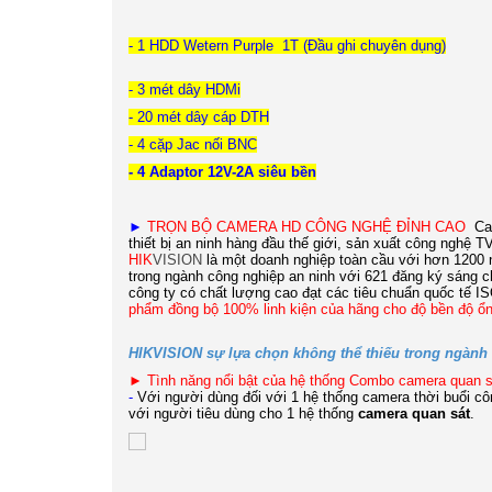
- 1 HDD Wetern Purple 1T (Đầu ghi chuyên dụng)
- 3 mét dây HDMi
- 20 mét dây cáp DTH
- 4 cặp Jac nối BNC
- 4 Adaptor 12V-2A siêu bền
►
TRỌN BỘ CAMERA HD CÔNG NGHỆ ĐỈNH CAO
C
thiết bị an ninh hàng đầu thế giới, sản xuất công nghệ 
HIK
VISION
là một doanh nghiệp toàn cầu với hơn 1200 n
trong ngành công nghiệp an ninh với 621 đăng ký sáng 
công ty có chất lượng cao đạt các tiêu chuẩn quốc tế
phẩm đồng bộ 100% linh kiện của hãng cho độ bền độ ổn
HIKVISION sự lựa chọn không thể thiếu trong ngành t
►
Tình năng nổi bật của hệ thống Combo camera quan
-
Với người dùng đối với 1 hệ thống camera thời buổi côn
với người tiêu dùng cho 1 hệ thống
camera quan sát
.