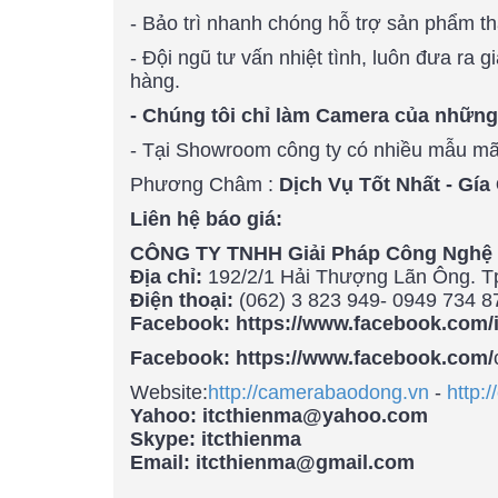
- Bảo trì nhanh chóng hỗ trợ sản phẩm tha
- Đội ngũ tư vấn nhiệt tình, luôn đưa ra 
hàng.
- Chúng tôi chỉ làm Camera của nhữ
- Tại Showroom công ty có nhiều mẫu m
Phương Châm :
Dịch Vụ Tốt Nhất - Gía
Liên hệ báo giá:
CÔNG TY TNHH Giải Pháp Công Nghệ 
Địa chỉ:
192/2/1 Hải Thượng Lãn Ông. Tp
Điện thoại:
(062) 3 823 949- 0949 734 8
Facebook: https://www.facebook.com/
Facebook: https://www.facebook.com/
Website:
http://camerabaodong.vn
-
http:
Yahoo: itcthienma@yahoo.com
Skype: itcthienma
Email: itcthienma@gmail.com