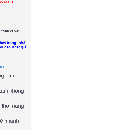
500
HD
 trình duyệt
hời trang, nhà
h cao nhất giá
ận
ng bán
 tâm không
g thời nâng
sẽ nhanh