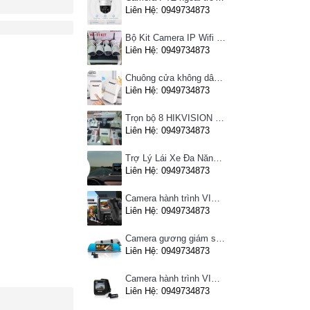
Liên Hệ: 0949734873
Bộ Kit Camera IP Wifi HIKVISION
Liên Hệ: 0949734873
Chuông cửa không dây Pingron
Liên Hệ: 0949734873
Trọn bộ 8 HIKVISION giá rẻ
Liên Hệ: 0949734873
Trợ Lý Lái Xe Đa Năng Phiên Bản Màn Hình Taplo Tự Động
Liên Hệ: 0949734873
Camera hành trình VIETMAP C63 - Ghi hình phía trước, kết nối Wifi
Liên Hệ: 0949734873
Camera gương giám sát hành trình VIETMAP iDVR P1 định vị trực tuyến, kết nối cam lùi, Hotspot 3G
Liên Hệ: 0949734873
Camera hành trình VIETMAP C62- Ghi hình trước sau, kết nối Wifi
Liên Hệ: 0949734873