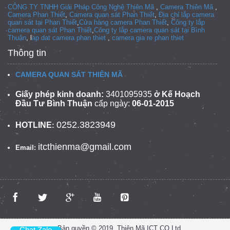
CÔNG TY TNHH Giải Pháp Công Nghệ Thiên Mã
,
Camera Thiên Mã
,
Camera Phan Thiết
,
Camera quan sát Phan Thiết
,
Địa chỉ lắp camera
quan sát tại Phan Thiết
,
Cửa hàng camera Phan Thiết
,
Công ty lắp
camera quan sát Phan Thiết
,
Công ty lắp camera quan sát tại
Bình
Thuận
, l
ap dat camera phan thiet
,
camera gia re phan thiet
Thông tin
CAMERA QUAN SÁT THIÊN MÃ
Giấy phép kinh doanh:
3401095935
ở Kế Hoạch
Đầu Tư Bình Thuận
cấp ngày:
06-01-2015
0252.3823949
HOTLINE
:
itcthienma@gmail.com
Email:
Bản quyền © 2019, Thiên Mã ICT CO.Ltd
Chat Zalo