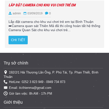
LẮP ĐẶT CAMERA CHO KHU VUI CHƠI TRẺ EM
admin
03/09/2019
0
Lắp đặt camera cho khu vui chơi trẻ em tại Bình Thuận
➡️Camera quan sát Thiên Mã đã thi công hoàn tất hệ thống
Camera Quan Sát cho khu vui chơi trẻ...
CHI TIẾT
Trụ sở chính
192/2/1 Hải Thượng Lãn Ông, P. Phú Tài, Tp. Phan Thiết, Bình
Thuận
HotLine: 0252 3 823 949 - 0949 734 873
Email: itcthienma@gmail.com
Giờ làm việc: 8h AM - 17h PM
Giới thiệu