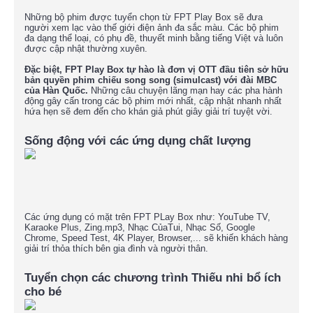
Những bộ phim được tuyển chọn từ FPT Play Box sẽ đưa
người xem lạc vào thế giới điện ảnh đa sắc màu. Các bộ phim
đa dạng thể loại, có phụ đề, thuyết minh bằng tiếng Việt và luôn
được cập nhật thường xuyên.
Đặc biệt, FPT Play Box tự hào là đơn vị OTT đầu tiên sở hữu
bản quyền phim chiếu song song (simulcast) với đài MBC
của Hàn Quốc.
Những câu chuyện lãng mạn hay các pha hành
động gây cấn trong các bộ phim mới nhất, cập nhật nhanh nhất
hứa hẹn sẽ đem đến cho khán giả phút giây giải trí tuyệt vời.
Sống động với các ứng dụng chất lượng
Các ứng dụng có mặt trên FPT PLay Box như: YouTube TV,
Karaoke Plus, Zing.mp3, Nhạc CủaTui, Nhạc Số, Google
Chrome, Speed Test, 4K Player, Browser,... sẽ khiến khách hàng
giải trí thỏa thích bên gia đình và người thân.
Tuyển chọn các chương trình Thiếu nhi bổ ích
cho bé