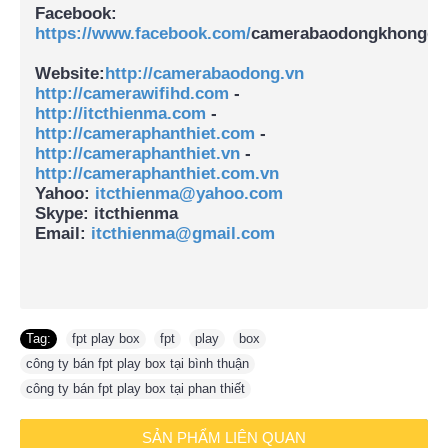
Facebook:
https://www.facebook.com/
camerabaodongkhongda
Website:
http://camerabaodong.vn
http://camerawifihd.com
-
http://itcthienma.com
-
http://cameraphanthiet.com
-
http://cameraphanthiet.vn
-
http://cameraphanthiet.com.vn
Yahoo:
itcthienma@yahoo.com
Skype: itcthienma
Email:
itcthienma@gmail.com
Tag:
fpt play box
,
fpt
,
play
,
box
,
công ty bán fpt play box tại bình thuận
,
công ty bán fpt play box tại phan thiết
SẢN PHẨM LIÊN QUAN