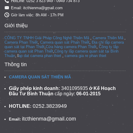
HotLine: 0252 3 823 949 - 0949 734 873
Email: itcthienma@gmail.com
Giờ làm việc: 8h AM - 17h PM
Giới thiệu
CÔNG TY TNHH Giải Pháp Công Nghệ Thiên Mã
,
Camera Thiên Mã
,
Camera Phan Thiết
,
Camera quan sát Phan Thiết
,
Địa chỉ lắp camera
quan sát tại Phan Thiết
,
Cửa hàng camera Phan Thiết
,
Công ty lắp
camera quan sát Phan Thiết
,
Công ty lắp camera quan sát tại
Bình
Thuận
, l
ap dat camera phan thiet
,
camera gia re phan thiet
Thông tin
CAMERA QUAN SÁT THIÊN MÃ
Giấy phép kinh doanh:
3401095935
ở Kế Hoạch
Đầu Tư Bình Thuận
cấp ngày:
06-01-2015
0252.3823949
HOTLINE
:
itcthienma@gmail.com
Email: