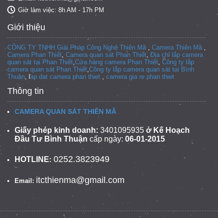
Giờ làm việc: 8h AM - 17h PM
Giới thiệu
CÔNG TY TNHH Giải Pháp Công Nghệ Thiên Mã
,
Camera Thiên Mã
,
Camera Phan Thiết
,
Camera quan sát Phan Thiết
,
Địa chỉ lắp camera
quan sát tại Phan Thiết
,
Cửa hàng camera Phan Thiết
,
Công ty lắp
camera quan sát Phan Thiết
,
Công ty lắp camera quan sát tại
Bình
Thuận
, l
ap dat camera phan thiet
,
camera gia re phan thiet
Thông tin
CAMERA QUAN SÁT THIÊN MÃ
Giấy phép kinh doanh:
3401095935
ở Kế Hoạch
Đầu Tư Bình Thuận
cấp ngày:
06-01-2015
0252.3823949
HOTLINE
:
itcthienma@gmail.com
Email: