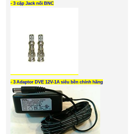
- 3 cặp Jack nối BNC
- 3 Adaptor DVE 12V-1A siêu bền chính hãng