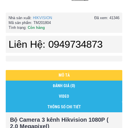
Nhà sản xuất:
HIKVISION
Đã xem: 41346
Mã sản phẩm:
TM201804
Tình trạng:
Còn hàng
Liên Hệ: 0949734873
MÔ TẢ
ĐÁNH GIÁ (0)
VIDEO
THÔNG SỐ CHI TIẾT
Bộ Camera 3 kênh Hikvision 1080P (
2.0 Megapixel)