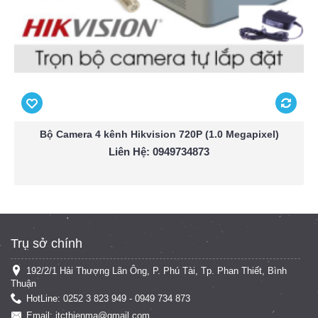
Bộ Camera 4 kênh Hikvision 720P (1.0 Megapixel)
Liên Hệ: 0949734873
Trụ sở chính
192/2/1 Hải Thượng Lãn Ông, P. Phú Tài, Tp. Phan Thiết, Bình
Thuận
HotLine: 0252 3 823 949 - 0949 734 873
Email: itcthienma@gmail.com