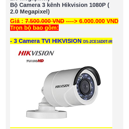
Bộ Camera 3 kênh Hikvision 1080P (
2.0 Megapixel)
Giá :
7.500.000 VND
----> 6.000.000 VND
Trọn bộ bao gồm:
- 3 Camera TVI HIKVISION
DS-2CE16D0T-IR