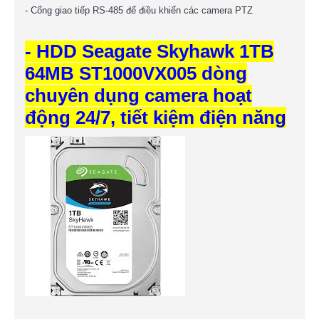
- Cổng giao tiếp RS-485 để điều khiển các camera PTZ
- HDD Seagate Skyhawk 1TB
64MB ST1000VX005 dòng
chuyên dụng camera hoạt
động 24/7, tiết kiệm điện năng