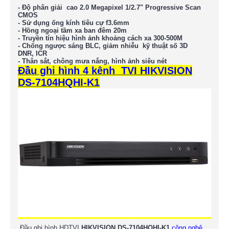
- Độ phân giải cao
2.0 Megapixel
1/2.7" Progressive Scan
CMOS
- Sử dụng ống kính tiêu cự f3.6mm
- Hồng ngoại tầm xa ban đêm 20m
- Truyền tín hiệu hình ảnh khoảng cách xa 300-500M
- Chống ngược sáng BLC, giảm nhiễu kỹ thuật số 3D
DNR, ICR
- Thân sắt, chông mưa nắng, hình ảnh siêu nét
Đầu ghi hình 4 kênh TVI HIKVISION
DS-7104HQHI-K1
Đầu ghi hình HDTVI
HIKVISION
DS-7104HQHI-K1
công nghệ