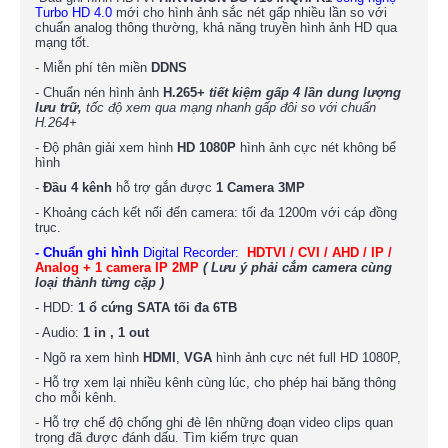
Turbo HD 4.0
mới cho hình ảnh sắc nét gấp nhiều lần so với
chuẩn analog thông thường, khả năng truyền hình ảnh HD qua
mạng tốt.
- Miễn phí tên miền
DDNS
- Chuẩn nén hình ảnh
H.265+
tiết kiệm gấp 4 lần dung lượng
lưu trữ,
tốc độ xem qua mạng nhanh gấp đôi so với chuẩn
H.264+
- Độ phân giải xem hình
HD 1080P
hình ảnh cực nét không bể
hình
-
Đầu 4 kênh
hỗ trợ gắn được
1 Camera 3MP
- Khoảng cách kết nối đến camera: tối đa 1200m với cáp đồng
trục.
- Chuẩn ghi hình
Digital Recorder:
HDTVI / CVI / AHD / IP /
Analog + 1 camera IP 2MP
( Lưu ý phải cắm camera cùng
loại thành từng cặp )
-
HDD:
1 ổ cứng SATA tối đa 6TB
- Audio:
1
in , 1 out
- Ngõ ra xem hình
HDMI
,
VGA
hình ảnh cực nét full HD 1080P,
- Hỗ trợ xem lại nhiều kênh cùng lúc, cho phép hai băng thông
cho mỗi kênh.
- Hỗ trợ chế độ chống ghi đè lên những đoạn video clips quan
trọng đã được đánh dấu. Tìm kiếm trực quan