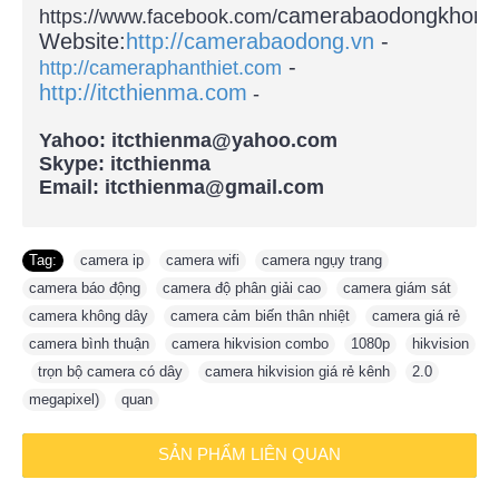
camerabaodongkhong
https://www.facebook.com/
Website:
http://camerabaodong.vn
-
-
http://cameraphanthiet.com
http://itcthienma.com
-
Yahoo: itcthienma@yahoo.com
Skype: itcthienma
Email: itcthienma@gmail.com
Tag:
camera ip
,
camera wifi
,
camera ngụy trang
,
camera báo động
,
camera độ phân giải cao
,
camera giám sát
,
camera không dây
,
camera cảm biến thân nhiệt
,
camera giá rẻ
,
camera bình thuận
,
camera hikvision combo
,
1080p
,
hikvision
,
trọn bộ camera có dây
,
camera hikvision giá rẻ kênh
,
2.0
,
megapixel)
,
quan
SẢN PHẨM LIÊN QUAN