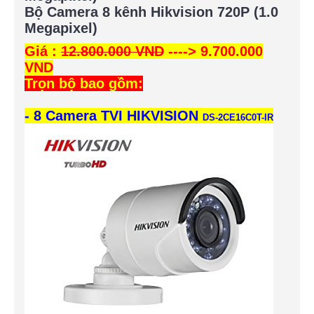
Bộ Camera 8 kênh Hikvision 720P (1.0
Megapixel)
Giá :
12.800.000 VND
----> 9.700.000
VND
Trọn bộ bao gồm:
- 8 Camera TVI HIKVISION
DS-2CE16C0T-IR