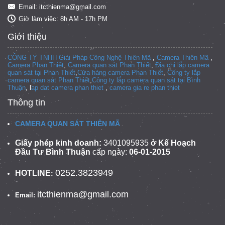
Email: itcthienma@gmail.com
Giờ làm việc: 8h AM - 17h PM
Giới thiệu
CÔNG TY TNHH Giải Pháp Công Nghệ Thiên Mã
,
Camera Thiên Mã
,
Camera Phan Thiết
,
Camera quan sát Phan Thiết
,
Địa chỉ lắp camera
quan sát tại Phan Thiết
,
Cửa hàng camera Phan Thiết
,
Công ty lắp
camera quan sát Phan Thiết
,
Công ty lắp camera quan sát tại
Bình
Thuận
, l
ap dat camera phan thiet
,
camera gia re phan thiet
Thông tin
CAMERA QUAN SÁT THIÊN MÃ
Giấy phép kinh doanh:
3401095935
ở Kế Hoạch
Đầu Tư Bình Thuận
cấp ngày:
06-01-2015
0252.3823949
HOTLINE
:
itcthienma@gmail.com
Email: