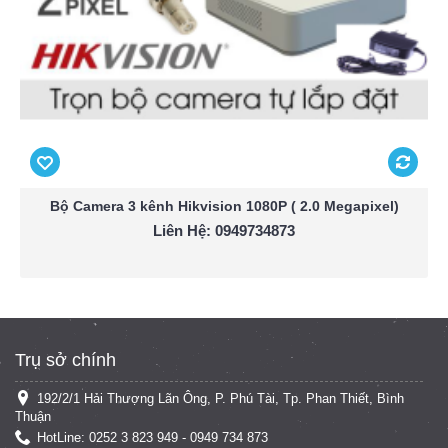
Bộ Camera 3 kênh Hikvision 1080P ( 2.0 Megapixel)
Liên Hệ: 0949734873
Trụ sở chính
192/2/1 Hải Thượng Lãn Ông, P. Phú Tài, Tp. Phan Thiết, Bình
Thuận
HotLine: 0252 3 823 949 - 0949 734 873