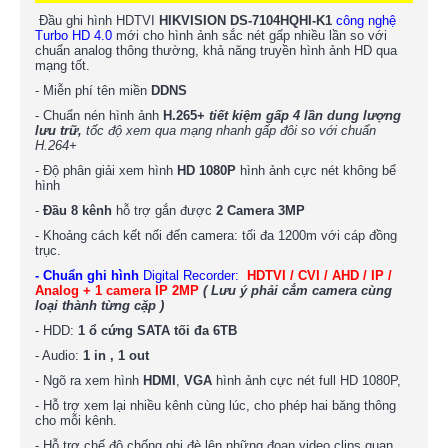
Đầu ghi hình HDTVI
HIKVISION
DS-7104HQHI-K1
công nghệ
Turbo HD 4.0
mới cho hình ảnh sắc nét gấp nhiều lần so với
chuẩn analog thông thường, khả năng truyền hình ảnh HD qua
mạng tốt.
- Miễn phí tên miền
DDNS
- Chuẩn nén hình ảnh
H.265+
tiết kiệm gấp 4 lần dung lượng
lưu trữ,
tốc độ xem qua mạng nhanh gấp đôi so với chuẩn
H.264+
- Độ phân giải xem hình
HD 1080P
hình ảnh cực nét không bể
hình
-
Đầu 8 kênh
hỗ trợ gắn được
2 Camera 3MP
- Khoảng cách kết nối đến camera: tối đa 1200m với cáp đồng
trục.
- Chuẩn ghi hình
Digital Recorder:
HDTVI / CVI / AHD / IP /
Analog + 1 camera IP 2MP
( Lưu ý phải cắm camera cùng
loại thành từng cặp )
-
HDD:
1 ổ cứng SATA tối đa 6TB
- Audio:
1
in , 1 out
- Ngõ ra xem hình
HDMI
,
VGA
hình ảnh cực nét full HD 1080P,
- Hỗ trợ xem lại nhiều kênh cùng lúc, cho phép hai băng thông
cho mỗi kênh.
- Hỗ trợ chế độ chống ghi đè lên những đoạn video clips quan