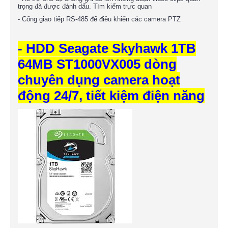
trọng đã được đánh dấu. Tìm kiếm trực quan
- Cổng giao tiếp RS-485 để điều khiển các camera PTZ
- HDD Seagate Skyhawk 1TB
64MB ST1000VX005 dòng
chuyên dụng camera hoạt
động 24/7, tiết kiệm điện năng