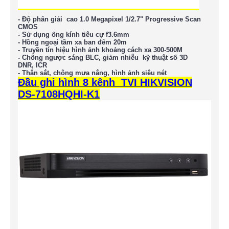
- Độ phân giải cao
1.0 Megapixel
1/2.7" Progressive Scan
CMOS
- Sử dụng ống kính tiêu cự f3.6mm
- Hồng ngoại tầm xa ban đêm 20m
- Truyền tín hiệu hình ảnh khoảng cách xa 300-500M
- Chống ngược sáng BLC, giảm nhiễu kỹ thuật số 3D
DNR, ICR
- Thân sắt, chông mưa nắng, hình ảnh siêu nét
Đầu ghi hình 8 kênh TVI HIKVISION
DS-7108HQHI-K1