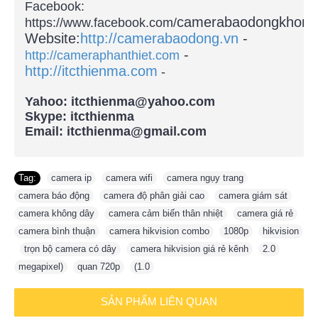
Facebook:
camerabaodongkhong
https://www.facebook.com/
Website:
http://camerabaodong.vn
-
-
http://cameraphanthiet.com
http://itcthienma.com
-
Yahoo: itcthienma@yahoo.com
Skype: itcthienma
Email: itcthienma@gmail.com
Tag:
camera ip
,
camera wifi
,
camera ngụy trang
,
camera báo động
,
camera độ phân giải cao
,
camera giám sát
,
camera không dây
,
camera cảm biến thân nhiệt
,
camera giá rẻ
,
camera bình thuận
,
camera hikvision combo
,
1080p
,
hikvision
,
trọn bộ camera có dây
,
camera hikvision giá rẻ kênh
,
2.0
,
megapixel)
,
quan 720p
,
(1.0
SẢN PHẨM LIÊN QUAN