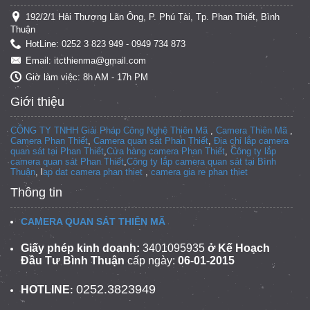
192/2/1 Hải Thượng Lãn Ông, P. Phú Tài, Tp. Phan Thiết, Bình
Thuận
HotLine: 0252 3 823 949 - 0949 734 873
Email: itcthienma@gmail.com
Giờ làm việc: 8h AM - 17h PM
Giới thiệu
CÔNG TY TNHH Giải Pháp Công Nghệ Thiên Mã
,
Camera Thiên Mã
,
Camera Phan Thiết
,
Camera quan sát Phan Thiết
,
Địa chỉ lắp camera
quan sát tại Phan Thiết
,
Cửa hàng camera Phan Thiết
,
Công ty lắp
camera quan sát Phan Thiết
,
Công ty lắp camera quan sát tại
Bình
Thuận
, l
ap dat camera phan thiet
,
camera gia re phan thiet
Thông tin
CAMERA QUAN SÁT THIÊN MÃ
Giấy phép kinh doanh:
3401095935
ở Kế Hoạch
Đầu Tư Bình Thuận
cấp ngày:
06-01-2015
0252.3823949
HOTLINE
: