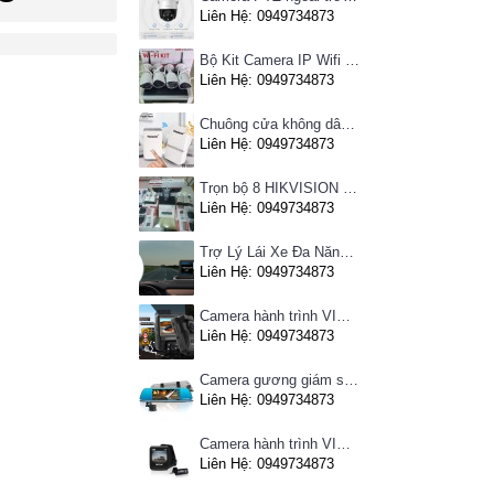
Liên Hệ: 0949734873
Bộ Kit Camera IP Wifi HIKVISION
Liên Hệ: 0949734873
Chuông cửa không dây Pingron
Liên Hệ: 0949734873
Trọn bộ 8 HIKVISION giá rẻ
Liên Hệ: 0949734873
Trợ Lý Lái Xe Đa Năng Phiên Bản Màn Hình Taplo Tự Động
Liên Hệ: 0949734873
Camera hành trình VIETMAP C63 - Ghi hình phía trước, kết nối Wifi
Liên Hệ: 0949734873
Camera gương giám sát hành trình VIETMAP iDVR P1 định vị trực tuyến, kết nối cam lùi, Hotspot 3G
Liên Hệ: 0949734873
Camera hành trình VIETMAP C62- Ghi hình trước sau, kết nối Wifi
Liên Hệ: 0949734873