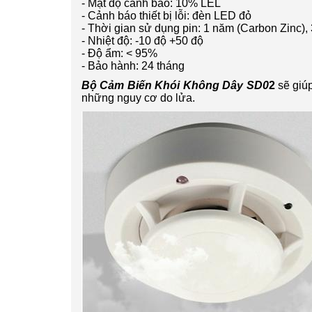
- Mật độ cảnh báo: 10% LEL
- Cảnh báo thiết bị lỗi: đèn LED đỏ
- Thời gian sử dụng pin: 1 năm (Carbon Zinc),
- Nhiệt độ: -10 độ +50 độ
- Độ ẩm: < 95%
- Bảo hành: 24 tháng
Bộ Cảm Biến Khói Không Dây SD0
2
sẽ giúp
những nguy cơ do lửa.