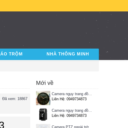
BÁO TRỘM
NHÀ THÔNG MINH
Mới về
Camera ngụy trang đồng hồ treo tường
Đã xem: 18867
Liên Hệ: 0949734873
Camera ngụy trang đồng hồ để bàn
Liên Hệ: 0949734873
3
Camera PTZ ngoài trời Imou 4MP