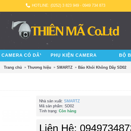
HOTLINE: (0252) 3 823 949 - 0949 734 873
 CAMERA CÓ DÂY
PHỤ KIỆN CAMERA
BỘ 
Trang chủ
Thương hiệu
SMARTZ
Báo Khói Không Dây SD02
Nhà sản xuất:
SMARTZ
Mã sản phẩm:
SD02
Tình trạng:
Còn hàng
Liên Hệ: 094973487