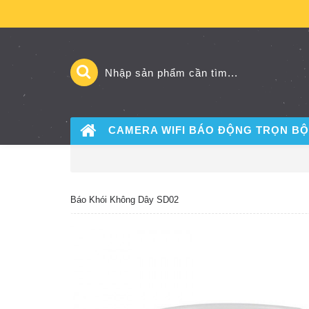
CAMERA WIFI BÁO ĐỘNG
TRỌN BỘ
Báo Khói Không Dây SD02