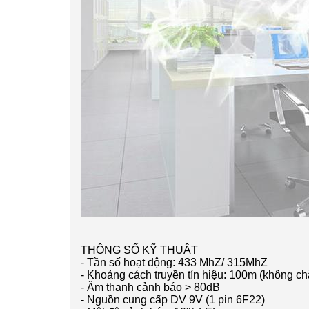
THÔNG SỐ KỸ THUẬT
- Tần số hoạt động: 433 MhZ/ 315MhZ
- Khoảng cách truyền tín hiệu: 100m (không ch
- Âm thanh cảnh báo > 80dB
- Nguồn cung cấp DV 9V (1 pin 6F22)