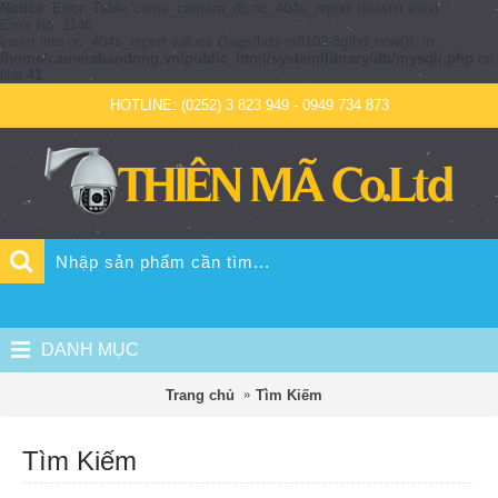
Notice
: Error: Table 'came_camera_db.oc_404s_report' doesn't exist
Error No: 1146
insert into oc_404s_report values ('tags/hds-m8102-3g/hd',now()); in
/home/camerabaodong.vn/public_html/system/library/db/mysqli.php
on
line
41
HOTLINE: (0252) 3 823 949 - 0949 734 873
DANH MỤC
Trang chủ
Tìm Kiếm
Tìm Kiếm