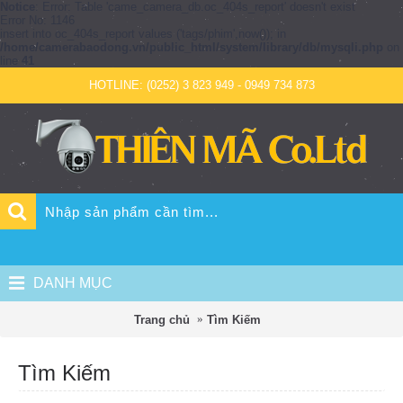
Notice
: Error: Table 'came_camera_db.oc_404s_report' doesn't exist
Error No: 1146
insert into oc_404s_report values ('tags/phim',now()); in
/home/camerabaodong.vn/public_html/system/library/db/mysqli.php
on
line
41
HOTLINE: (0252) 3 823 949 - 0949 734 873
DANH MỤC
Trang chủ
Tìm Kiếm
Tìm Kiếm