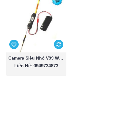
Camera Siêu Nhỏ V99 WIFI Quay Phim Từ Xa Full HD 1080P
Liên Hệ: 0949734873