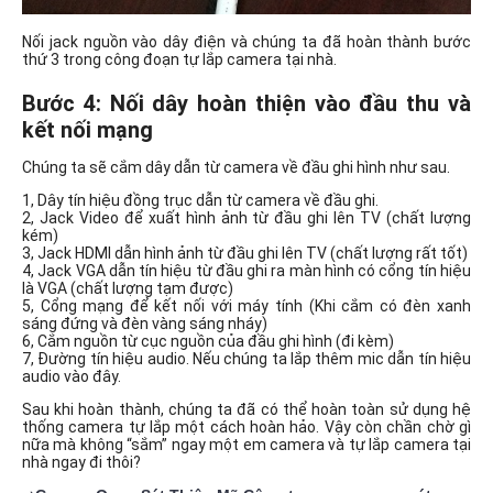
Nối jack nguồn vào dây điện và chúng ta đã hoàn thành bước
thứ 3 trong công đoạn tự lắp camera tại nhà.
Bước 4: Nối dây hoàn thiện vào đầu thu và
kết nối mạng
Chúng ta sẽ cắm dây dẫn từ camera về đầu ghi hình như sau.
1, Dây tín hiệu đồng trục dẫn từ camera về đầu ghi.
2, Jack Video để xuất hình ảnh từ đầu ghi lên TV (chất lượng
kém)
3, Jack HDMI dẫn hình ảnh từ đầu ghi lên TV (chất lượng rất tốt)
4, Jack VGA dẫn tín hiệu từ đầu ghi ra màn hình có cổng tín hiệu
là VGA (chất lượng tạm được)
5, Cổng mạng để kết nối với máy tính (Khi cắm có đèn xanh
sáng đứng và đèn vàng sáng nháy)
6, Cắm nguồn từ cục nguồn của đầu ghi hình (đi kèm)
7, Đường tín hiệu audio. Nếu chúng ta lắp thêm mic dẫn tín hiệu
audio vào đây.
Sau khi hoàn thành, chúng ta đã có thể hoàn toàn sử dụng hệ
thống camera tự lắp một cách hoàn hảo. Vậy còn chần chờ gì
nữa mà không “sắm” ngay một em camera và tự lắp camera tại
nhà ngay đi thôi?