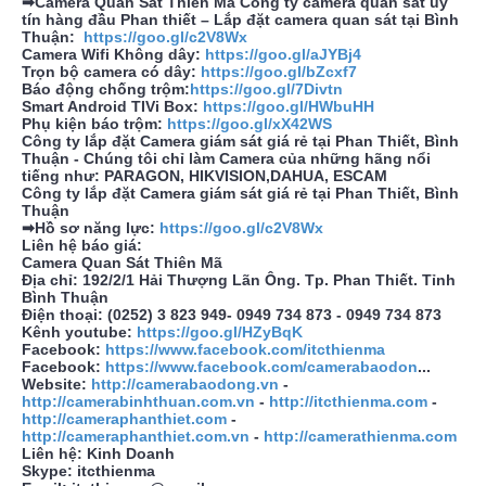
➡Camera Quan Sát Thiên Mã Công ty camera quan sát uy
tín hàng đầu Phan thiết – Lắp đặt camera quan sát tại Bình
Thuận:
https://goo.gl/c2V8Wx
Camera Wifi Không dây:
https://goo.gl/aJYBj4
Trọn bộ camera có dây:
https://goo.gl/bZcxf7
Báo động chống trộm:
https://goo.gl/7Divtn
Smart Android TIVi Box:
https://goo.gl/HWbuHH
Phụ kiện báo trộm:
https://goo.gl/xX42WS
Công ty lắp đặt Camera giám sát giá rẻ tại Phan Thiết, Bình
Thuận - Chúng tôi chỉ làm Camera của những hãng nổi
tiếng như: PARAGON, HIKVISION,DAHUA, ESCAM
Công ty lắp đặt Camera giám sát giá rẻ tại Phan Thiết, Bình
Thuận
➡Hồ sơ năng lực:
https://goo.gl/c2V8Wx
Liên hệ báo giá:
Camera Quan Sát Thiên Mã
Địa chỉ: 192/2/1 Hải Thượng Lãn Ông. Tp. Phan Thiết. Tỉnh
Bình Thuận
Điện thoại: (0252) 3 823 949- 0949 734 873 - 0949 734 873
Kênh youtube:
https://goo.gl/HZyBqK
Facebook:
https://www.facebook.com/itcthienma
Facebook:
https://www.facebook.com/camerabaodon
...
Website:
http://camerabaodong.vn
-
http://camerabinhthuan.com.vn
-
http://itcthienma.com
-
http://cameraphanthiet.com
-
http://cameraphanthiet.com.vn
-
http://camerathienma.com
Liên hệ: Kinh Doanh
Skype: itcthienma