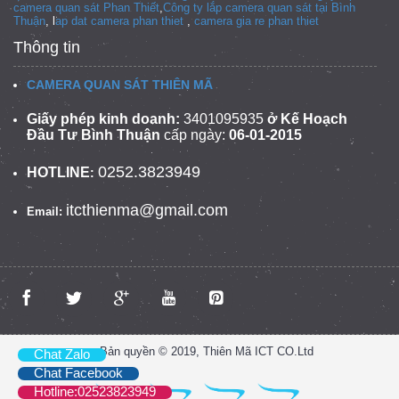
camera quan sát Phan Thiết
,
Công ty lắp camera quan sát tại
Bình
Thuận
, l
ap dat camera phan thiet
,
camera gia re phan thiet
Thông tin
CAMERA QUAN SÁT THIÊN MÃ
Giấy phép kinh doanh:
3401095935
ở Kế Hoạch
Đầu Tư Bình Thuận
cấp ngày:
06-01-2015
0252.3823949
HOTLINE
:
itcthienma@gmail.com
Email:
Bản quyền © 2019, Thiên Mã ICT CO.Ltd
Chat Zalo
Chat Facebook
Hotline:02523823949