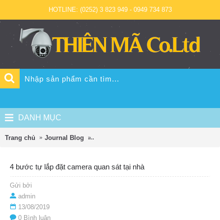
HOTLINE: (0252) 3 823 949 - 0949 734 873
DANH MỤC
Trang chủ
Journal Blog
4 bước tự lắp đặt camera quan sát tại nh
4 bước tự lắp đặt camera quan sát tại nhà
Gửi bởi
admin
13/08/2019
0 Bình luận