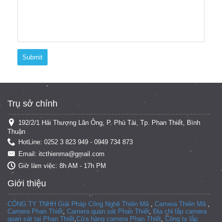
Submit
Trụ sở chính
192/2/1 Hải Thượng Lãn Ông, P. Phú Tài, Tp. Phan Thiết, Bình
Thuận
HotLine: 0252 3 823 949 - 0949 734 873
Email: itcthienma@gmail.com
Giờ làm việc: 8h AM - 17h PM
Giới thiệu
CÔNG TY TNHH Giải Pháp Công Nghệ Thiên Mã
,
Camera Thiên Mã
,
Camera Phan Thiết
,
Camera quan sát Phan Thiết
,
Địa chỉ lắp camera
quan sát tại Phan Thiết
,
Cửa hàng camera Phan Thiết
,
Công ty lắp