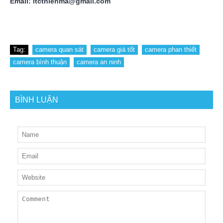
Email: itcthienma@gmail.com
Tag:
camera quan sát
camera giá tốt
camera phan thiết
camera bình thuận
camera an ninh
BÌNH LUẬN