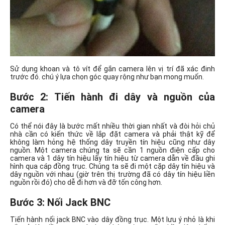
Sử dụng khoan và tô vít để gắn camera lên vị trí đã xác đinh
trước đó. chú ý lựa chọn góc quay rộng như bạn mong muốn.
Bước 2: Tiến hành đi dây và nguồn của
camera
Có thể nói đây là bước mất nhiều thời gian nhất và đòi hỏi chủ
nhà cần có kiến thức về lắp đặt camera và phải thật kỹ để
không làm hỏng hệ thống dây truyền tín hiệu cũng như dây
nguồn. Một camera chúng ta sẽ cần 1 nguồn điện cấp cho
camera và 1 dây tín hiệu lấy tín hiệu từ camera dẫn về đầu ghi
hình qua cáp đồng trục. Chúng ta sẽ đi một cặp dây tín hiệu và
dây nguồn với nhau (giờ trên thị trường đã có dây tín hiệu liền
nguồn rồi đó) cho dễ đi hơn và đỡ tốn công hơn.
Bước 3: Nối Jack BNC
Tiến hành nối jack BNC vào dây đồng trục. Một lưu ý nhỏ là khi