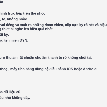
ảo
hình trực tiếp trên thẻ nhớ.
 to, không nhòe .
 vài tiếng và xuất ra những đoạn video, clip cực kỳ rõ nét và hi
thiet bi nghe len hiệu quả nhất .
ất kỳ.
ng tên miền DYN.
ro thu âm rất chuẩn cho âm thanh to rỏ không chói tai.
n thoại, máy tính bảng dùng hệ điều hành IOS hoặc Android.
óa dữ liệu cũ.
iêu nhỏ không dây.