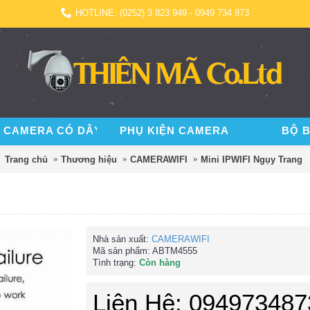
HOTLINE: (0252) 3 823 949 - 0949 734 873
 CAMERA CÓ DÂY
PHỤ KIỆN CAMERA
BỘ 
Trang chủ
Thương hiệu
CAMERAWIFI
Mini IPWIFI Ngụy Trang
Nhà sản xuất:
CAMERAWIFI
Mã sản phẩm:
ABTM4555
Tình trạng:
Còn hàng
Liên Hệ: 094973487