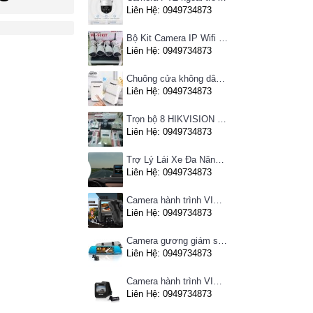
Liên Hệ: 0949734873
Bộ Kit Camera IP Wifi HIKVISION
Liên Hệ: 0949734873
Chuông cửa không dây Pingron
Liên Hệ: 0949734873
Trọn bộ 8 HIKVISION giá rẻ
Liên Hệ: 0949734873
Trợ Lý Lái Xe Đa Năng Phiên Bản Màn Hình Taplo Tự Động
Liên Hệ: 0949734873
Camera hành trình VIETMAP C63 - Ghi hình phía trước, kết nối Wifi
Liên Hệ: 0949734873
Camera gương giám sát hành trình VIETMAP iDVR P1 định vị trực tuyến, kết nối cam lùi, Hotspot 3G
Liên Hệ: 0949734873
Camera hành trình VIETMAP C62- Ghi hình trước sau, kết nối Wifi
Liên Hệ: 0949734873