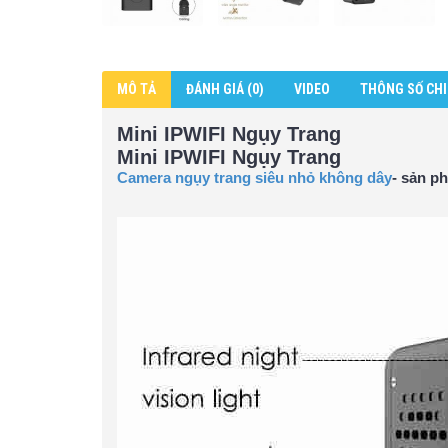
MÔ TẢ
ĐÁNH GIÁ (0)
VIDEO
THÔNG SỐ CHI
Mini IPWIFI Ngụy Trang
Mini IPWIFI Ngụy Trang
Camera ngụy trang siêu nhỏ không dây
- sản p