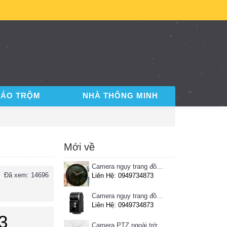
BÁO TRỘM
NHÀ THÔNG MINH
Mới về
Camera ngụy trang đồng hồ treo tường
Đã xem: 14696
Liên Hệ: 0949734873
Camera ngụy trang đồng hồ để bàn
Liên Hệ: 0949734873
3
Camera PTZ ngoài trời Imou 4MP