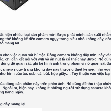
uất hiện nhiều loại sản phẩm mới được phát minh, sản xuất nhằ
hông thể không kể đến camera ngụy trang siêu nhỏ không dây, d
nó mang lại.
n cho việc quan sát bí mật. Dòng camera không dây mini này vẫ
, chỉ cần kết nối với wifi và ấn nút là có thể chạy được. Nó cũn
ùng để quan sát, ghi lại hình ảnh trong phạm vi nó quan sát đ
camera ngụy trang không dây này thường thiết kế siêu nhỏ với 
hư hình cúc áo, usb, cái bút, hộp giấy…. Tùy thuộc vào việc bạ
của dòng sản phẩm này trên phim ảnh. Nó dùng để thu thập chứ
,… Ngoài ra, hiện nay, không ít những người sử dụng camera khô
ống hàng ngày.
ng dây mang lại
.