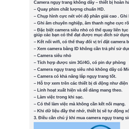
Camera ngụy trang không dây – thiết bị hoàn h
– Quay phim chất lượng chuẩn HD.
– Chụp hình cực nét với độ phân giải cao . Ghi 
– Ghi âm chuyên nghiệp, âm thanh nghe cực rõ,
– Đặc biệt camera siêu nhỏ có thể quay liên tục
giúp các bạn có thể đạt được mục đích sử dụng 
– Kết nối wifi, có thể thay đổi vị trí đặt camera b
– Xem camera bằng ID không cần trả phí sử dụ
– Camera siêu nhỏ
– Tích hợp được sim 3G/4G, có pin dự phòng
– Camera ngụy trang siêu nhỏ không dây có Mic
– Camera có khả năng lắp ngụy trang tốt.
– Hỗ trợ xem trên các thiết bị di động như điệ
– Linh hoạt xuất hiện và dễ dàng mang theo.
– Làm việc trong khi sạc.
– Có thể làm việc mà không cần kết nối mạng.
– Khi dữ liệu đầy thẻ nhớ, thiết bị sẽ tự động x
3. Điều cần chú ý khi mua camera ngụy trang s