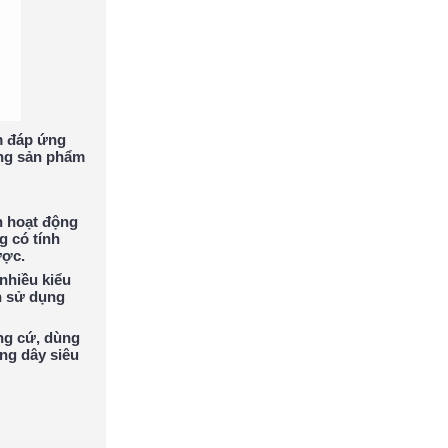
m đáp ứng
òng sản phẩm
n hoạt động
g có tính
ược.
nhiều kiểu
n sử dụng
ng cứ, dùng
ng dây siêu