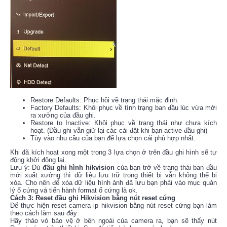
Restore Defaults: Phục hồi về trạng thái mặc định.
Factory Defaults: Khôi phục về tình trạng ban đầu lúc vừa mới
ra xưởng của đầu ghi.
Restore to Inactive: Khôi phục về trạng thái như chưa kích
hoạt. (Đầu ghi vẫn giữ lại các cài đặt khi bạn active đầu ghi)
Tùy vào nhu cầu của bạn để lựa chọn cái phù hợp nhất.
Khi đã kích hoạt xong một trong 3 lựa chọn ở trên đầu ghi hình sẽ tự
động khởi động lại.
Lưu ý: Dù
đầu ghi hình hikvision
của bạn trở về trạng thái ban đầu
mới xuất xưởng thì dữ liệu lưu trữ trong thiết bị vẫn không thể bị
xóa. Cho nên để xóa dữ liệu hình ảnh đã lưu bạn phải vào mục quản
lý ổ cứng và tiến hành format ổ cứng là ok.
Cách 3: Reset đầu ghi Hikvision bằng nút reset cứng
Để thực hiện reset camera ip hikvision bằng nút reset cứng bạn làm
theo cách làm sau đây:
Hãy tháo vỏ bảo vệ ở bên ngoài của camera ra, bạn sẽ thấy nút