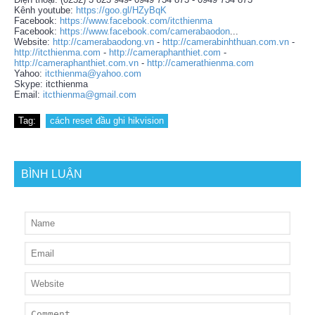
Kênh youtube:
https://goo.gl/HZyBqK
Facebook:
https://www.facebook.com/itcthienma
Facebook:
https://www.facebook.com/camerabaodon
...
Website:
http://camerabaodong.vn
-
http://camerabinhthuan.com.vn
-
http://itcthienma.com
-
http://cameraphanthiet.com
-
http://cameraphanthiet.com.vn
-
http://camerathienma.com
Yahoo:
itcthienma@yahoo.com
Skype: itcthienma
Email:
itcthienma@gmail.com
Tag:
cách reset đầu ghi hikvision
BÌNH LUẬN