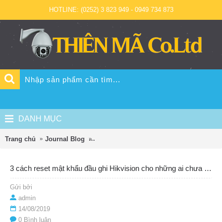
HOTLINE: (0252) 3 823 949 - 0949 734 873
DANH MỤC
Trang chủ
Journal Blog
3 cách reset mật khẩu đầu ghi Hikvision 
3 cách reset mật khẩu đầu ghi Hikvision cho những ai chưa biết
Gửi bởi
admin
14/08/2019
0 Bình luận