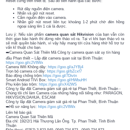
Reset cứng trên thiết bị. Sau đó tiến hành qua các bước:
Rút dây nguồn điện camera.
Nhấn và giữ nút reset.
Cắm nguồn điện vào camera.
Nhần giữ nút reset liên tục khoảng 1-2 phút chờ đèn hồng
ngoại sáng lên 1 cái là được.
Lưu ý: Nếu sản phẩm
camera quan sát Hikvision
của bạn vẫn còn
thời gian bảo hành thì đừng nên tháo vỏ ra. Tại vì khi bạn tháo vỏ ra
sẽ mất quyền bảo hành, vì vậy hãy mang tới cửa hàng nhờ hỗ trợ tư
vấn kĩ thuật cho bạn.
➡️Camera Quan Sát Thiên Mã Công ty camera quan sát uy tín hàng
đầu Phan thiết – Lắp đặt camera quan sát tại Bình Thuận:
https://goo.gl/c2V8Wx
Camera Wifi Không dây:
https://goo.gl/aJYBj4
Trọn bộ camera có dây:
https://goo.gl/bZcxf7
Báo động chống trộm:
https://goo.gl/7Divtn
Smart Android TIVi Box:
https://goo.gl/HWbuHH
Phụ kiện báo trộm:
https://goo.gl/xX42WS
Công ty lắp đặt Camera giám sát giá rẻ tại Phan Thiết, Bình Thuận -
Chúng tôi chỉ làm Camera của những hãng nổi tiếng như: PARAGON,
HIKVISION,DAHUA, ESCAM
Công ty lắp đặt Camera giám sát giá rẻ tại Phan Thiết, Bình Thuận
➡️Hồ sơ năng lực:
https://goo.gl/c2V8Wx
Liên hệ báo giá:
Camera Quan Sát Thiên Mã
Địa chỉ: 192/2/1 Hải Thượng Lãn Ông. Tp. Phan Thiết. Tỉnh Bình
Thuận
Điện thoại: (0252) 3 823 949- 0949 734 873 - 0949 734 873