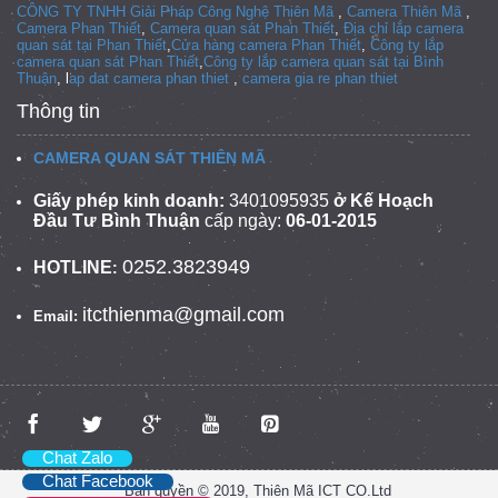
CÔNG TY TNHH Giải Pháp Công Nghệ Thiên Mã
,
Camera Thiên Mã
,
Camera Phan Thiết
,
Camera quan sát Phan Thiết
,
Địa chỉ lắp camera
quan sát tại Phan Thiết
,
Cửa hàng camera Phan Thiết
,
Công ty lắp
camera quan sát Phan Thiết
,
Công ty lắp camera quan sát tại
Bình
Thuận
, l
ap dat camera phan thiet
,
camera gia re phan thiet
Thông tin
CAMERA QUAN SÁT THIÊN MÃ
Giấy phép kinh doanh:
3401095935
ở Kế Hoạch
Đầu Tư Bình Thuận
cấp ngày:
06-01-2015
0252.3823949
HOTLINE
:
itcthienma@gmail.com
Email:
Chat Zalo
Chat Facebook
Bản quyền © 2019, Thiên Mã ICT CO.Ltd