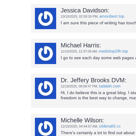
Jessica Davidson:
amoxibest.top
10/10/2025,
02:59:26 PM
,
I am sure this piece of writing has touch
Michael Harris:
medshop24h.top
11/10/2025,
12:37:09 AM
,
I go to see each day some web pages a
Dr. Jeffery Brooks DVM:
tadalah.com
11/10/2025,
08:58:47 PM
,
Hi, I do believe this is a great blog. I
freedom is the best way to change, may
Michelle Wilson:
sildenafiil.cc
12/10/2025,
04:44:57 AM
,
There's certainly a lot to find out about 