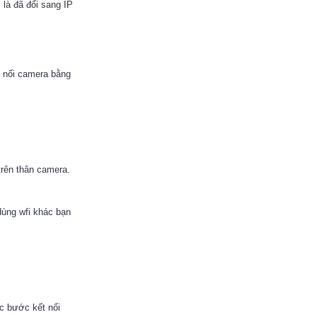
m
là đã đổi sang IP
t nối camera bằng
trên thân camera.
dùng wfi khác bạn
ác bước kết nối