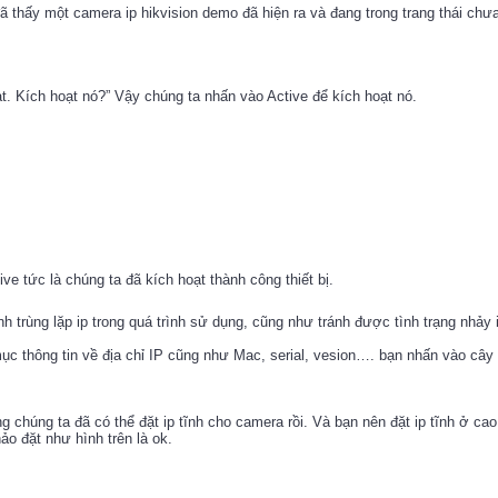
đã thấy một camera ip hikvision demo đã hiện ra và đang trong trang thái chưa
t. Kích hoạt nó?” Vậy chúng ta nhấn vào Active để kích hoạt nó.
ve tức là chúng ta đã kích hoạt thành công thiết bị.
h trùng lặp ip trong quá trình sử dụng, cũng như tránh được tình trạng nhảy i
ục thông tin về địa chỉ IP cũng như Mac, serial, vesion…. bạn nhấn vào cây
chúng ta đã có thể đặt ip tĩnh cho camera rồi. Và bạn nên đặt ip tĩnh ở ca
ảo đặt như hình trên là ok.