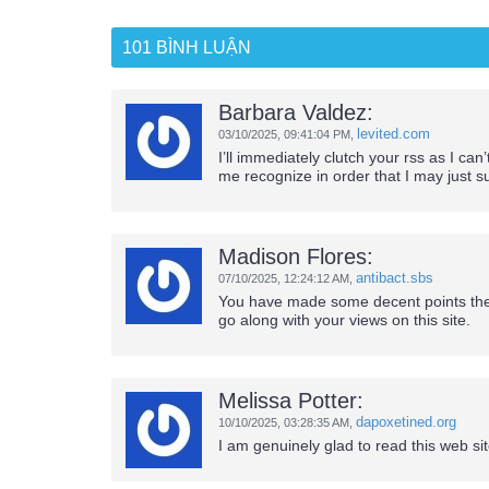
101 BÌNH LUẬN
Barbara Valdez:
levited.com
03/10/2025,
09:41:04 PM
,
I’ll immediately clutch your rss as I can
me recognize in order that I may just s
Madison Flores:
antibact.sbs
07/10/2025,
12:24:12 AM
,
You have made some decent points ther
go along with your views on this site.
Melissa Potter:
dapoxetined.org
10/10/2025,
03:28:35 AM
,
I am genuinely glad to read this web site