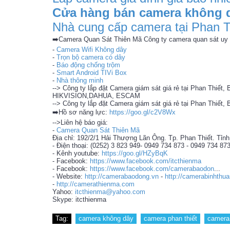
Cửa hàng bán camera không dâ
Nhà cung cấp camera tại Phan T
➡️Camera Quan Sát Thiên Mã Công ty camera quan sát uy t
-
Camera Wifi Không dây
-
Trọn bộ camera có dây
-
Báo động chống trộm
-
Smart Android TIVi Box
-
Nhà thông minh
--> Công ty lắp đặt Camera giám sát giá rẻ tại Phan Thiế
HIKVISION,DAHUA, ESCAM
--> Công ty lắp đặt Camera giám sát giá rẻ tại Phan Thiết,
➡️Hồ sơ năng lực:
https://goo.gl/c2V8Wx
-->Liên hệ báo giá:
-
Camera Quan Sát Thiên Mã
Địa chỉ: 192/2/1 Hải Thượng Lãn Ông. Tp. Phan Thiết. Tỉn
- Điện thoại: (0252) 3 823 949- 0949 734 873 - 0949 734 87
- Kênh youtube:
https://goo.gl/HZyBqK
- Facebook:
https://www.facebook.com/itcthienma
- Facebook:
https://www.facebook.com/camerabaodon
...
- Website:
http://camerabaodong.vn
-
http://camerabinhthu
-
http://camerathienma.com
Yahoo:
itcthienma@yahoo.com
Skype: itcthienma
Tag:
camera không dây
camera phan thiết
camera