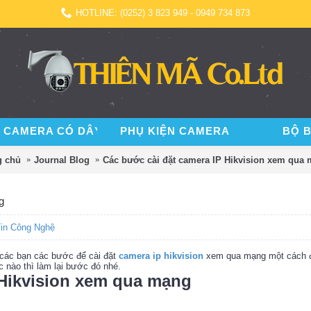
HOTLINE: (0252) 3 823 949 - 0949 734 873
 CAMERA CÓ DÂY
PHỤ KIỆN CAMERA
BỘ 
g chủ
Journal Blog
Các bước cài đặt camera IP Hikvision xem qua
g
in Công Nghệ
các bạn các bước để cài đặt
camera ip hikvision
xem qua mạng một cách đ
 nào thì làm lại bước đó nhé.
 Hikvision xem qua mạng