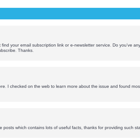
’t find your email subscription link or e-newsletter service. Do you’ve any
ubscribe. Thanks.
e. I checked on the web to learn more about the issue and found most
 posts which contains lots of useful facts, thanks for providing such stat