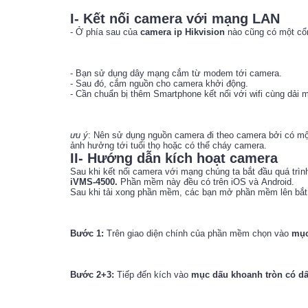
I- Kết nối camera với mạng LAN
- Ở phía sau của
camera ip Hikvision
nào cũng có một cổ
- Bạn sử dụng dây mạng cắm từ modem tới camera.
- Sau đó, cắm nguồn cho camera khởi động.
- Cần chuẩn bị thêm Smartphone kết nối với wifi cùng dải 
ưu ý
: Nên sử dụng nguồn camera đi theo camera bởi có m
ảnh hưởng tới tuổi thọ hoặc có thể cháy camera.
II- Hướng dẫn kích hoạt camera
Sau khi kết nối camera với mạng chúng ta bắt đầu quá tr
iVMS-4500.
Phần mềm này đều có trên iOS và Android.
Sau khi tải xong phần mềm, các bạn mở phần mềm lên bắt 
Bước 1:
Trên giao diện chính của phần mềm chọn vào
mục
Bước 2+3:
Tiếp đến kích vào
mục dấu khoanh tròn có d