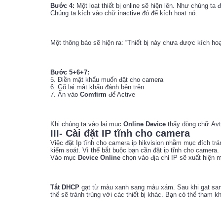
Bước 4:
Một loạt thiết bị online sẽ hiện lên. Như chúng ta 
Chúng ta kích vào chữ inactive đó để kích hoạt nó.
Một thông báo sẽ hiện ra: “Thiết bị này chưa được kích hoạ
Bước 5+6+7:
5. Điền mật khẩu muốn đặt cho camera
6. Gõ lại mật khẩu đánh bên trên
7. Ấn vào
Comfirm
để Active
Khi chúng ta vào lại mục
Online Device
thấy dòng chữ Avti
III- Cài đặt IP tĩnh cho camera
Việc đặt Ip tĩnh cho camera ip hikvision nhằm mục đích trán
kiểm soát. Vì thế bắt buộc bạn cần đặt ip tĩnh cho camera.
Vào mục
Device Online
chọn vào địa chỉ IP sẽ xuất hiện m
Tắt DHCP
gạt từ màu xanh sang màu xám. Sau khi gạt sang 
thế sẽ tránh trùng với các thiết bị khác. Bạn có thể tham kh