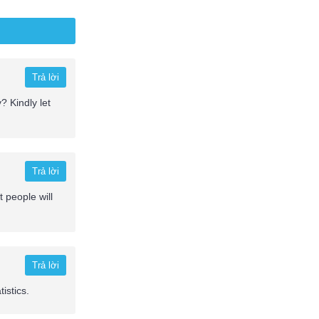
Trả lời
? Kindly let
Trả lời
 people will
Trả lời
istics.