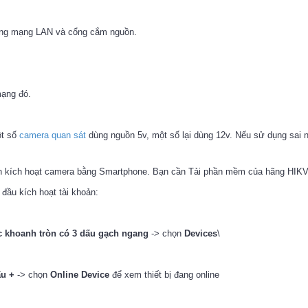
ng mạng LAN và cổng cắm nguồn.
mạng đó.
ột số
camera quan sát
dùng nguồn 5v, một số lại dùng 12v. Nếu sử dụng sai 
ình kích hoạt camera bằng Smartphone. Bạn cần Tải phần mềm của hãng HIK
đầu kích hoạt tài khoản:
 khoanh tròn có 3 dấu gạch ngang
-> chọn
Devices
\
ấu +
-> chọn
Online Device
để xem thiết bị đang online