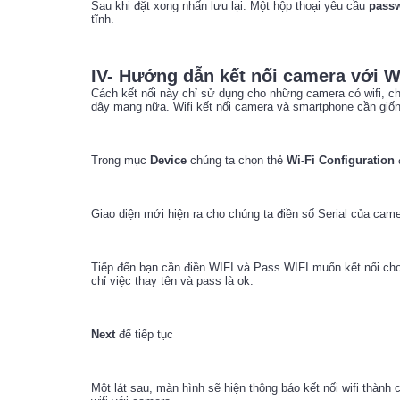
Sau khi đặt xong nhấn lưu lại. Một hộp thoại yêu cầu
pass
tĩnh.
IV- Hướng dẫn kết nối camera với W
Cách kết nối này chỉ sử dụng cho những camera có wifi, ch
dây mạng nữa. Wifi kết nối camera và smartphone cần giố
Trong mục
Device
chúng ta chọn thẻ
Wi-Fi Configuration
đ
Giao diện mới hiện ra cho chúng ta điền số Serial của cam
Tiếp đến bạn cần điền WIFI và Pass WIFI muốn kết nối cho
chỉ việc thay tên và pass là ok.
Next
để tiếp tục
Một lát sau, màn hình sẽ hiện thông báo kết nối wifi thành