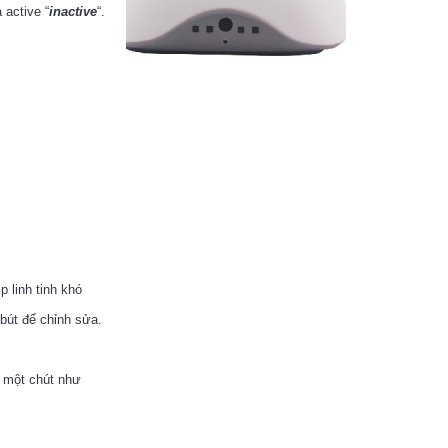
 active “
inactive
“.
p linh tinh khó
 bút để chỉnh sửa.
o một chút như