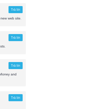
Trả lời
p new web site.
Trả lời
sts.
Trả lời
t. Money and
Trả lời