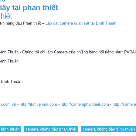
y tại phan thiết
hiết
ín hàng đầu Phan thiết –
Lắp đặt camera quan sát tại Bình Thuận
t, Bình Thuận - Chúng tôi chỉ làm Camera của những hãng nổi tiếng như: PAR
 Bình Thuận
h Bình Thuận
3
an.com.vn
-
http://itcthienma.com
-
http://cameraphanthiet.com
-
http://camer
 bình thuận
camera không dây phan thiết
camera không dây bình thuận