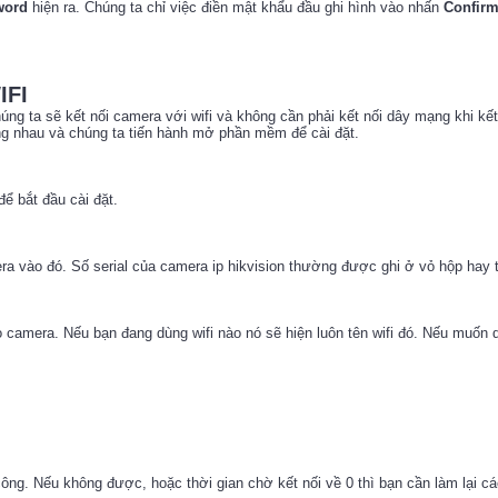
word
hiện ra. Chúng ta chỉ việc điền mật khẩu đầu ghi hình vào nhấn
Confir
IFI
úng ta sẽ kết nối camera với wifi và không cần phải kết nối dây mạng khi kế
ng nhau và chúng ta tiến hành mở phần mềm để cài đặt.
ể bắt đầu cài đặt.
era vào đó. Số serial của camera ip hikvision thường được ghi ở vỏ hộp hay 
 camera. Nếu bạn đang dùng wifi nào nó sẽ hiện luôn tên wifi đó. Nếu muốn 
 công. Nếu không được, hoặc thời gian chờ kết nối về 0 thì bạn cần làm lại c