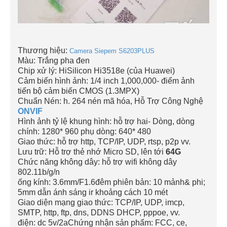
Thương hiệu:
Camera Siepem S6203PLUS
Màu: Trắng pha đen
Chip xử lý: HiSilicon Hi3518e (của Huawei)
Cảm biến hình ảnh: 1/4 inch 1,000,000- điểm ảnh
tiến bộ cảm biến CMOS (1.3MPX)
Chuẩn Nén: h. 264 nén mã hóa, Hỗ Trợ Công Nghệ
ONVIF
Hình ảnh tỷ lệ khung hình: hỗ trợ hai- Dòng, dòng
chính: 1280* 960 phụ dòng: 640* 480
Giao thức: hỗ trợ http, TCP/IP, UDP, rtsp, p2p vv.
Lưu trữ: Hỗ trợ thẻ nhớ Micro SD, lên tới
64G
Chức năng không dây: hỗ trợ wifi không dây
802.11b/g/n
ống kính: 3.6mm/F1.6đêm phiên bản: 10 mảnh& phi;
5mm dẫn ánh sáng ir khoảng cách 10 mét
Giao diện mạng giao thức: TCP/IP, UDP, imcp,
SMTP, http, ftp, dns, DDNS DHCP, pppoe, vv.
điện: dc 5v/2aChứng nhận sản phẩm: FCC, ce,