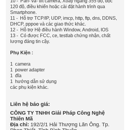
10
-
Pan- và- tilt camera, Xoay ngang 355 độ, dọc
120 độ, điều khiển hoặc cài đặt hành trình qua
Smartphone.
11
-
Hỗ trợ TCP/IP, UDP, imcp, http, ftp, dns, DDNS,
DHCP, pppoe và các giao thức khác.
12
-
Hỗ trợ Hệ điều hành Window, Android, IOS
13
-
Có được FCC, ce, testlab chứng nhận, chất
lượng đáng tin cậy.
Phụ Kiện :
1 camera
1 power adapter
1 đĩa
1 hướng dẫn sử dụng
các phụ kiện khác.
Liên hệ báo giá:
CÔNG TY TNHH Giải Pháp Công Nghệ
Thiên Mã
Địa chỉ:
192/2/1 Hải Thượng Lãn Ông. Tp.