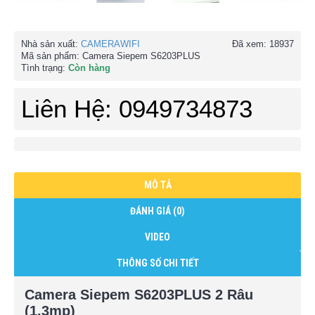
Nhà sản xuất:
CAMERAWIFI
Đã xem: 18937
Mã sản phẩm:
Camera Siepem S6203PLUS
Tình trạng:
Còn hàng
Liên Hệ: 0949734873
MÔ TẢ
ĐÁNH GIÁ (0)
VIDEO
THÔNG SỐ CHI TIẾT
Camera Siepem S6203PLUS 2 Râu
(1.3mp)