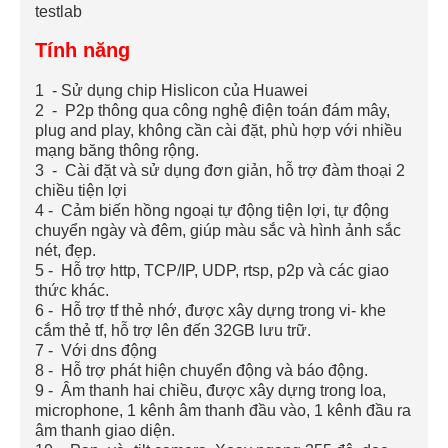
testlab
Tính năng
1 - Sử dụng chip Hislicon của Huawei
2
-
P2p thông qua công nghệ điện toán đám mây,
plug and play, không cần cài đặt, phù hợp với nhiều
mạng băng thông rộng.
3
-
Cài đặt và sử dụng đơn giản, hỗ trợ đàm thoại 2
chiều tiện lợi
4
-
Cảm biến hồng ngoại tự động tiện lợi, tự động
chuyển ngày và đêm, giúp màu sắc và hình ảnh sắc
nét, đẹp.
5
-
Hỗ trợ http, TCP/IP, UDP, rtsp, p2p và các giao
thức khác.
6
-
Hỗ trợ tf thẻ nhớ, được xây dựng trong vi- khe
cắm thẻ tf, hỗ trợ lên đến 32GB lưu trữ.
7
-
Với dns động
8
-
Hỗ trợ phát hiện chuyển động và báo động.
9
-
Âm thanh hai chiều, được xây dựng trong loa,
microphone, 1 kênh âm thanh đầu vào, 1 kênh đầu ra
âm thanh giao diện.