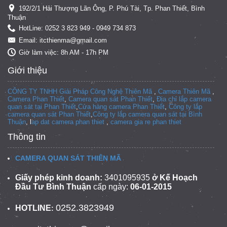
192/2/1 Hải Thượng Lãn Ông, P. Phú Tài, Tp. Phan Thiết, Bình
Thuận
HotLine: 0252 3 823 949 - 0949 734 873
Email: itcthienma@gmail.com
Giờ làm việc: 8h AM - 17h PM
Giới thiệu
CÔNG TY TNHH Giải Pháp Công Nghệ Thiên Mã
,
Camera Thiên Mã
,
Camera Phan Thiết
,
Camera quan sát Phan Thiết
,
Địa chỉ lắp camera
quan sát tại Phan Thiết
,
Cửa hàng camera Phan Thiết
,
Công ty lắp
camera quan sát Phan Thiết
,
Công ty lắp camera quan sát tại
Bình
Thuận
, l
ap dat camera phan thiet
,
camera gia re phan thiet
Thông tin
CAMERA QUAN SÁT THIÊN MÃ
Giấy phép kinh doanh:
3401095935
ở Kế Hoạch
Đầu Tư Bình Thuận
cấp ngày:
06-01-2015
0252.3823949
HOTLINE
: