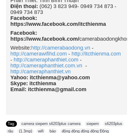
Phan Thiết. Tỉnh Bình Thuận
Điện thoại:
(062) 3 823 949- 0949 734 873 -
0949 734 873
Facebook:
https://www.facebook.com/itcthienma
Facebook:
https://www.facebook.com/
camerabaodongkhong
Website:
http://camerabaodong.vn
-
http://camerawifihd.com
-
http://itcthienma.com
-
http://cameraphanthiet.com
-
http://cameraphanthiet.com
.vn
-
http://cameraphanthiet.vn
Yahoo: itcthienma@yahoo.com
Skype: itcthienma
Email: itcthienma@gmail.com
Tag:
camera siepem s6203plus camera
,
siepem
,
s6203plus
,
râu
,
(1.3mp)
,
wifi
,
báo
,
động động động động Động