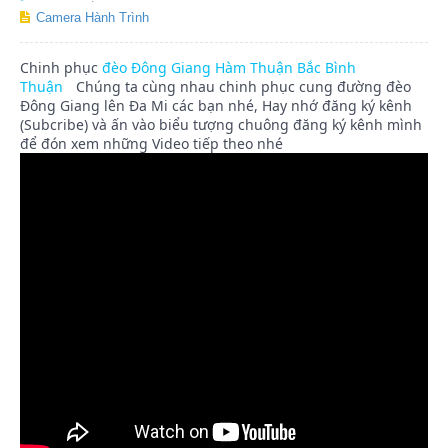
Camera Hành Trình
Chinh phục
đèo Đông Giang Hàm Thuận Bắc Bình
Thuận
Chúng ta cùng nhau chinh phục cung đường đèo
Đông Giang lên Đa Mi các bạn nhé, Hay nhớ đăng ký kênh
(Subcribe) và ấn vào biểu tượng chuông đăng ký kênh mình
để đón xem những Video tiếp theo nhé