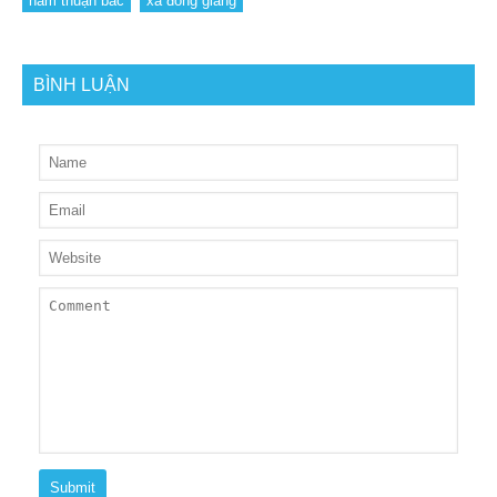
hàm thuận bắc
xã đông giang
BÌNH LUẬN
Submit