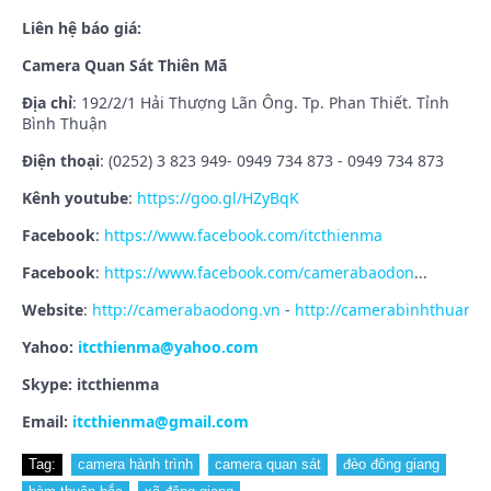
Liên hệ báo giá:
Camera Quan Sát Thiên Mã
Địa chỉ
: 192/2/1 Hải Thượng Lãn Ông. Tp. Phan Thiết. Tỉnh
Bình Thuận
Điện thoại
: (0252) 3 823 949- 0949 734 873 - 0949 734 873
Kênh youtube
:
https://goo.gl/HZyBqK
Facebook
:
https://www.facebook.com/itcthienma
Facebook
:
https://www.facebook.com/camerabaodon
...
Website
:
http://camerabaodong.vn
-
http://camerabinhthuan.c
Yahoo:
itcthienma@yahoo.com
Skype: itcthienma
Email:
itcthienma@gmail.com
Tag:
camera hành trình
camera quan sát
đèo đông giang