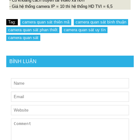
- Có khoảng cách truyền tải video xa hơn
- Giá hệ thống camera IP = 10 thì hệ thống HD TVI = 6,5
Tag:
camera quan sát thiên mã
camera quan sát bình thuận
camera quan sát phan thiết
camera quan sát uy tín
camera quan sát
BÌNH LUẬN