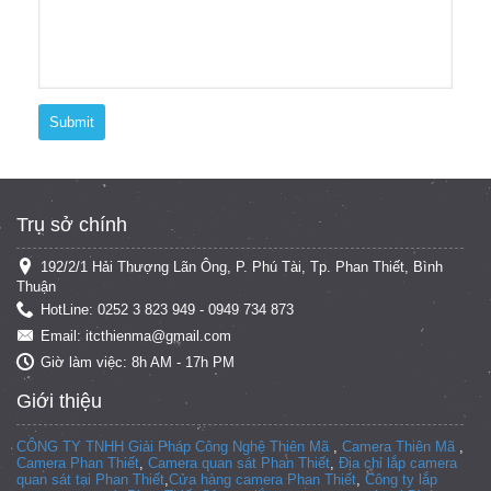
Submit
Trụ sở chính
192/2/1 Hải Thượng Lãn Ông, P. Phú Tài, Tp. Phan Thiết, Bình
Thuận
HotLine: 0252 3 823 949 - 0949 734 873
Email: itcthienma@gmail.com
Giờ làm việc: 8h AM - 17h PM
Giới thiệu
CÔNG TY TNHH Giải Pháp Công Nghệ Thiên Mã
,
Camera Thiên Mã
,
Camera Phan Thiết
,
Camera quan sát Phan Thiết
,
Địa chỉ lắp camera
quan sát tại Phan Thiết
,
Cửa hàng camera Phan Thiết
,
Công ty lắp