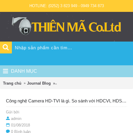
HOTLINE: (0252) 3 823 949 - 0949 734 873
DANH MỤC
Trang chủ
Journal Blog
Công nghệ Camera HD-TVI là gì. So sánh
Công nghệ Camera HD-TVI là gì. So sánh với HDCVI, HDSDI, Analog, IP
Gửi bởi
admin
01/08/2018
0 Bình luận