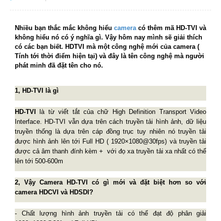
Nhiều bạn thắc mắc không hiểu
camera
có thêm mã HD-TVI và
không hiểu nó có ý nghĩa gì. Vậy hôm nay mình sẽ giải thích
có các bạn biết. HDTVI mà một công nghệ mới của camera (
Tính tới thời điểm hiện tại) và đây là tên công nghệ mà người
phát minh đã đặt tên cho nó.
1, HD-TVI là gì
HD-TVI
là từ viết tắt của chữ High Definition Transport Video
Interface. HD-TVI vẫn dựa trên cách truyền tải hình ảnh, dữ liệu
truyền thống là dựa trên cáp đồng trục tuy nhiên nó truyền tải
được hình ảnh lên tới Full HD ( 1920×1080@30fps) và truyền tải
được cả âm thanh đính kèm + với đọ xa truyền tải xa nhất có thể
lên tới 500-600m
2, Vậy Camera HD-TVI có gì mới và đặt biệt hơn so với
camera HDCVI và HDSDI?
- Chất lượng hình ảnh truyền tải có thể đạt độ phân giải