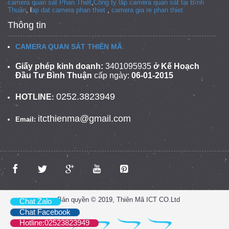
camera quan sát Phan Thiết
,
Công ty lắp camera quan sát tại
Bình
Thuận
, l
ap dat camera phan thiet
,
camera gia re phan thiet
Thông tin
CAMERA QUAN SÁT THIÊN MÃ
Giấy phép kinh doanh:
3401095935
ở Kế Hoạch
Đầu Tư Bình Thuận
cấp ngày:
06-01-2015
0252.3823949
HOTLINE
:
itcthienma@gmail.com
Email:
Bản quyền © 2019, Thiên Mã ICT CO.Ltd
Chat Zalo
Chat Facebook
Hotline:02523823949