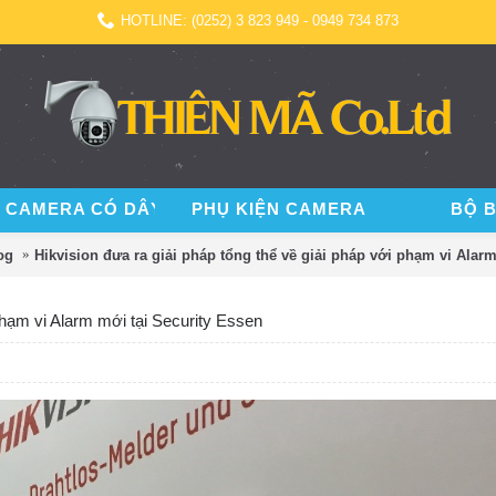
HOTLINE: (0252) 3 823 949 - 0949 734 873
 CAMERA CÓ DÂY
PHỤ KIỆN CAMERA
BỘ 
og
Hikvision đưa ra giải pháp tổng thể về giải pháp với phạm vi Alar
 phạm vi Alarm mới tại Security Essen