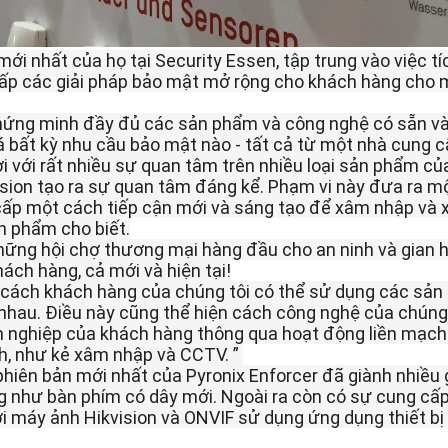
mới nhất của họ tại Security Essen, tập trung vào việc tíc
cấp các giải pháp bảo mật mở rộng cho khách hàng cho m
chứng minh đầy đủ các sản phẩm và công nghệ có sẵn và
bất kỳ nhu cầu bảo mật nào - tất cả từ một nhà cung c
 với rất nhiều sự quan tâm trên nhiều loại sản phẩm của 
ision tạo ra sự quan tâm đáng kể. Phạm vi này đưa ra mộ
cấp một cách tiếp cận mới và sáng tạo để xâm nhập và x
ản phẩm cho biết.
những hội chợ thương mại hàng đầu cho an ninh và gian 
ách hàng, cả mới và hiện tại!
nhau. Điều này cũng thể hiện cách công nghệ của chúng 
 nghiệp của khách hàng thông qua hoạt động liền mạch 
h, như kẻ xâm nhập và CCTV. ” 
iên bản mới nhất của Pyronix Enforcer đã giành nhiều g
ũng như bàn phím có dây mới. Ngoài ra còn có sự cung cấ