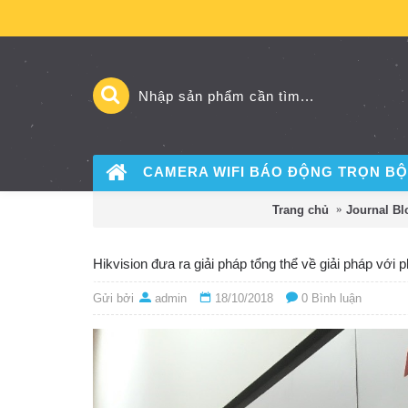
CAMERA WIFI BÁO ĐỘNG
TRỌN BỘ
Trang chủ
Journal Bl
Hikvision đưa ra giải pháp tổng thể về giải pháp với
Gửi bởi
admin
18/10/2018
0 Bình luận