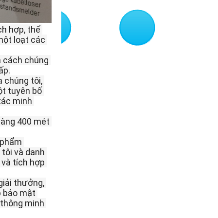
h hợp, thể 
ột loạt các 
 cách chúng 
ấp.
chúng tôi, 
t tuyên bố 
ác minh 
hàng 400 mét 
“Chúng tôi muốn tạo ra một câu chuyện về cách khách hàng của chúng tôi có thể sử dụng các sản phẩm 
tôi và danh 
và tích hợp 
iải thưởng, 
p bảo mật 
mới nhất từ ​​Hikvision, AXHub, hoạt động với máy ảnh Hikvision và ONVIF sử dụng ứng dụng thiết bị thông minh 