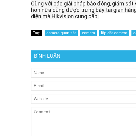
Cùng với các giải pháp báo động, giám sát v
hơn nữa cũng được trưng bày tại gian hàng
diện mà Hikvision cung cấp.
Tag:
camera quan sát
camera
lắp đặt camera
c
BÌNH LUẬN