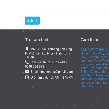
Submit
Trụ sở chính
Giới thiệu
192/2/1 Hải Thượng Lãn Ông,
CÔNG TY TNHH Giả
P. Phú Tài, Tp. Phan Thiết, Bình
Nghệ Thiên Mã
,
Ca
Thuận
Mã
,
Camera Phan T
quan sát Phan Thiết
HotLine: 0252 3 823 949 -
camera quan sát tạ
0949 734 873
Thiết
,
Cửa hàng cam
Thiết
,
Công ty lắp 
Email: itcthienma@gmail.com
sát Phan Thiết
,
Công
Giờ làm việc: 8h AM - 17h PM
quan sát tại
Bình T
camera phan thiet
,
phan thiet