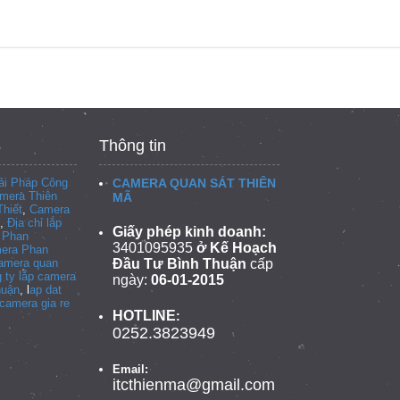
Thông tin
i Pháp Công
CAMERA QUAN SÁT THIÊN
mera Thiên
MÃ
hiết
,
Camera
,
Địa chỉ lắp
Giấy phép kinh doanh:
i Phan
3401095935
ở Kế Hoạch
era Phan
camera quan
Đầu Tư Bình Thuận
cấp
 ty lắp camera
ngày:
06-01-2015
huận
, l
ap dat
camera gia re
HOTLINE
:
0252.3823949
Email:
itcthienma@gmail.com