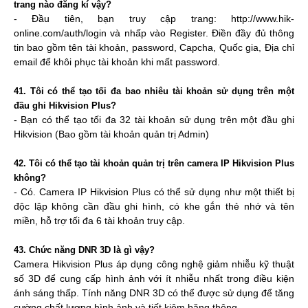
trang nào đăng kí vậy?
- Đầu tiên, bạn truy cập trang: http://www.hik-
online.com/auth/login và nhấp vào Register. Điền đầy đủ thông
tin bao gồm tên tài khoản, password, Capcha, Quốc gia, Địa chỉ
email để khôi phục tài khoản khi mất password.
41. Tôi có thể tạo tối đa bao nhiêu tài khoản sử dụng trên một
đầu ghi Hikvision Plus?
- Bạn có thể tạo tối đa 32 tài khoản sử dụng trên một đầu ghi
Hikvision (Bao gồm tài khoản quản trị Admin)
42. Tôi có thể tạo tài khoản quản trị trên camera IP Hikvision Plus
không?
- Có. Camera IP Hikvision Plus có thể sử dụng như một thiết bị
độc lập không cần đầu ghi hình, có khe gắn thẻ nhớ và tên
miền, hỗ trợ tối đa 6 tài khoản truy cập.
43. Chức năng DNR 3D là gì vậy?
Camera Hikvision Plus áp dụng công nghệ giảm nhiễu kỹ thuật
số 3D để cung cấp hình ảnh với ít nhiễu nhất trong điều kiện
ánh sáng thấp. Tính năng DNR 3D có thể được sử dụng để tăng
cường chất lượng hình ảnh và tiết kiệm băng thông.