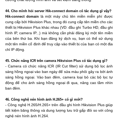
44. Cho mình hỏi server Hik-connect domain có tác dụng gì vậy?
là một máy chủ tên miền miễn phí được
Hik-connect domain
cung cấp bởi Hikvision Plus, trong đó cung cấp tên miền cho các
thiết bị Hikvision Plus khác nhau (VD: đầu ghi Turbo HD, đầu ghi
hình IP, camera IP...) mà không cần phải đăng ký một tên miền
của bên thứ ba. Khi bạn đăng ký dịch vụ, bạn có thể sử dụng
một tên miền cố định để truy cập vào thiết bị của bạn có một địa
chỉ IP động.
45. Chức năng ICR trên camera Hikvision Plus có tác dụng gì?
- Camera có chức năng ICR (IR Cut filter) sử dụng bộ lọc ánh
sáng hồng ngoại vào ban ngày để sửa màu phôi gây ra bởi ánh
sáng hồng ngoại. Vào ban đêm, camera loại bỏ các bộ lọc tự
động để cho ánh sáng hồng ngoại đi qua, nâng cao tầm nhìn
ban đêm.
46. Công nghệ nén hình ảnh H.265+ có gì mới?
- Công nghệ H.265/H.265+ trên đầu ghi hình Hikvision Plus giúp
tiết kiệm băng thông và dung lượng lưu trữ gấp đôi so với công
nghệ nén hình ảnh H.264.