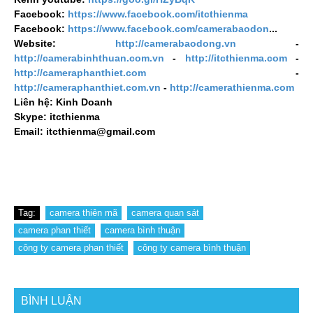
Facebook:
https://www.facebook.com/itcthienma
Facebook:
https://www.facebook.com/camerabaodon
...
Website:
http://camerabaodong.vn
-
http://camerabinhthuan.com.vn
-
http://itcthienma.com
-
http://cameraphanthiet.com
-
http://cameraphanthiet.com.vn
-
http://camerathienma.com
Liên hệ: Kinh Doanh
Skype: itcthienma
Email: itcthienma@gmail.com
Tag:
camera thiên mã
camera quan sát
camera phan thiết
camera bình thuận
công ty camera phan thiết
công ty camera bình thuận
BÌNH LUẬN