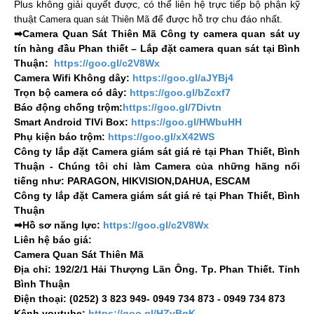
Plus không giải quyết được, có thể liên hệ trực tiếp bộ phận kỹ
thuật
để được hỗ trợ chu đáo nhất.
Camera quan sát Thiên Mã
➡Camera Quan Sát Thiên Mã Công ty camera quan sát uy
tín hàng đầu Phan thiết – Lắp đặt camera quan sát tại Bình
Thuận:
https://goo.gl/c2V8Wx
Camera Wifi Không dây:
https://goo.gl/aJYBj4
Trọn bộ camera có dây:
https://goo.gl/bZcxf7
Báo động chống trộm:
https://goo.gl/7Divtn
Smart Android TIVi Box:
https://goo.gl/HWbuHH
Phụ kiện báo trộm:
https://goo.gl/xX42WS
Công ty lắp đặt Camera giám sát giá rẻ tại Phan Thiết, Bình
Thuận - Chúng tôi chỉ làm Camera của những hãng nổi
tiếng như: PARAGON, HIKVISION,DAHUA, ESCAM
Công ty lắp đặt Camera giám sát giá rẻ tại Phan Thiết, Bình
Thuận
➡Hồ sơ năng lực:
https://goo.gl/c2V8Wx
Liên hệ báo giá:
Camera Quan Sát Thiên Mã
Địa chỉ: 192/2/1 Hải Thượng Lãn Ông. Tp. Phan Thiết. Tỉnh
Bình Thuận
Điện thoại: (0252) 3 823 949- 0949 734 873 - 0949 734 873
Kênh youtube:
https://goo.gl/HZyBqK