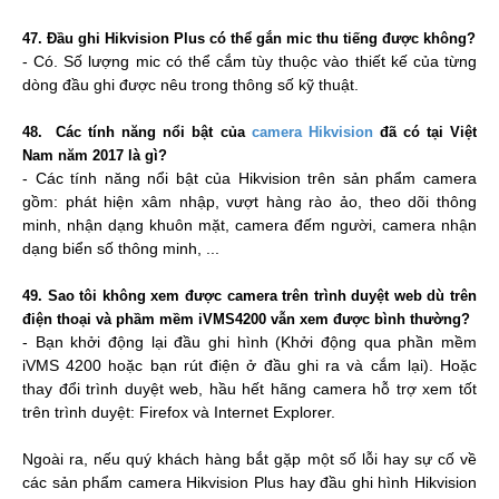
47. Đầu ghi Hikvision Plus có thể gắn mic thu tiếng được không?
- Có. Số lượng mic có thể cắm tùy thuộc vào thiết kế của từng
dòng đầu ghi được nêu trong thông số kỹ thuật.
48. Các tính năng nổi bật của
camera Hikvision
đã có tại Việt
Nam năm 2017 là gì?
- Các tính năng nổi bật của Hikvision trên sản phẩm camera
gồm: phát hiện xâm nhập, vượt hàng rào ảo, theo dõi thông
minh, nhận dạng khuôn mặt, camera đếm người, camera nhận
dạng biển số thông minh, ...
49. Sao tôi không xem được camera trên trình duyệt web dù trên
điện thoại và phầm mềm iVMS4200 vẫn xem được bình thường?
- Bạn khởi động lại đầu ghi hình (Khởi động qua phần mềm
iVMS 4200 hoặc bạn rút điện ở đầu ghi ra và cắm lại). Hoặc
thay đổi trình duyệt web, hầu hết hãng camera hỗ trợ xem tốt
trên trình duyệt: Firefox và Internet Explorer.
Ngoài ra, nếu quý khách hàng bắt gặp một số lỗi hay sự cố về
các sản phẩm camera Hikvision Plus hay đầu ghi hình Hikvision