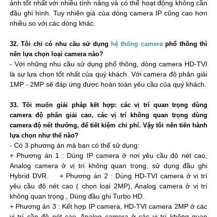
ảnh tốt nhất với nhiều tính năng và có thể hoạt động không cần
đầu ghi hình. Tuy nhiên giá của dòng camera IP cũng cao hơn
nhiều so với các dòng khác.
32. Tôi chỉ có nhu cầu sử dụng
hệ thống camera
phổ thông thì
nên lựa chọn loại camera nào?
- Với những nhu cầu sử dụng phổ thông, dòng camera HD-TVI
là sự lựa chọn tốt nhất của quý khách. Với camera độ phân giải
1MP - 2MP sẽ đáp ứng được hoàn toàn yêu cầu của quý khách.
33. Tôi muốn giải pháp kết hợp: các vị trí quan trọng dùng
camera độ phân giải cao, các vị trí không quan trọng dùng
camera độ nét thường, để tiết kiệm chi phí. Vậy tôi nên tiến hành
lựa chọn như thế nào?
- Có 3 phương án mà bạn có thể sử dụng:
+ Phương án 1 : Dùng IP camera ở nơi yêu cầu độ nét cao,
Analog camera ở vị trí không quan trọng, sử dụng đầu ghi
Hybrid DVR. + Phương án 2 : Dùng HD-TVI camera ở vị trí
yêu cầu độ nét cao ( chọn loại 2MP), Analog camera ở vị trí
không quan trọng , Dùng đầu ghi Turbo HD.
+ Phương án 3 : Kết hợp IP camera, HD-TVI camera 2MP ở các
vị trí cần độ nét cao, Analog camera ở các vị trí không quan