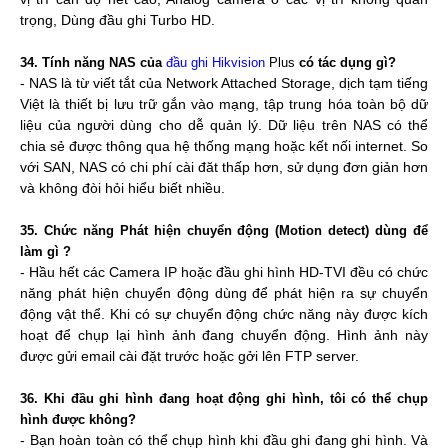
trọng, Dùng đầu ghi Turbo HD.
34. Tính năng NAS của
đầu ghi Hikvision
Plus
có tác dụng gì?
- NAS là từ viết tắt của Network Attached Storage, dịch tạm tiếng
Việt là thiết bị lưu trữ gắn vào mạng, tập trung hóa toàn bộ dữ
liệu của người dùng cho dễ quản lý. Dữ liệu trên NAS có thể
chia sẻ được thông qua hệ thống mạng hoặc kết nối internet. So
với SAN, NAS có chi phí cài đăt thấp hơn, sử dụng đơn giản hơn
và không đòi hỏi hiểu biết nhiều.
35. Chức năng Phát hiện chuyển động (Motion detect) dùng để
làm gì ?
- Hầu hết các Camera IP hoặc đầu ghi hình HD-TVI đều có chức
năng phát hiện chuyển động dùng để phát hiện ra sự chuyển
động vật thể. Khi có sự chuyển động chức năng này được kích
hoạt để chụp lại hình ảnh đang chuyển động. Hình ảnh này
được gửi email cài đặt trước hoặc gởi lên FTP server.
36. Khi đầu ghi hình đang hoạt động ghi hình, tôi có thể chụp
hình được không?
- Bạn hoàn toàn có thể chụp hình khi đầu ghi đang ghi hình. Và