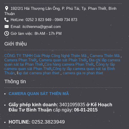
192/2/1 Hải Thượng Lãn Ông, P. Phú Tài, Tp. Phan Thiết, Bình
Thuận
HotLine: 0252 3 823 949 - 0949 734 873
Email: itcthienma@gmail.com
Giờ làm việc: 8h AM - 17h PM
Giới thiệu
CÔNG TY TNHH Giải Pháp Công Nghệ Thiên Mã
,
Camera Thiên Mã
,
Camera Phan Thiết
,
Camera quan sát Phan Thiết
,
Địa chỉ lắp camera
quan sát tại Phan Thiết
,
Cửa hàng camera Phan Thiết
,
Công ty lắp
camera quan sát Phan Thiết
,
Công ty lắp camera quan sát tại
Bình
Thuận
, l
ap dat camera phan thiet
,
camera gia re phan thiet
Thông tin
CAMERA QUAN SÁT THIÊN MÃ
Giấy phép kinh doanh:
3401095935
ở Kế Hoạch
Đầu Tư Bình Thuận
cấp ngày:
06-01-2015
0252.3823949
HOTLINE
: