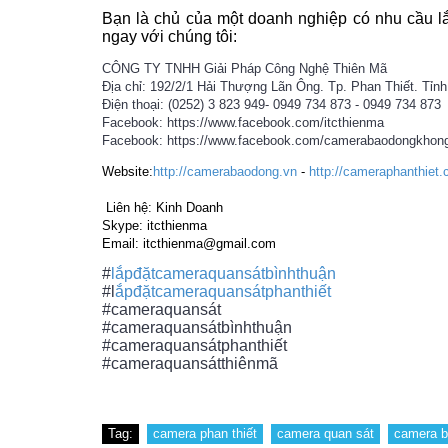
Bạn là chủ của một doanh nghiệp có nhu cầu lắ
ngay với chúng tôi:
CÔNG TY TNHH Giải Pháp Công Nghệ Thiên Mã
Địa chỉ:
192/2/1 Hải Thượng Lãn Ông. Tp. Phan Thiết. Tỉn
Điện thoại:
(0252) 3 823 949- 0949 734 873 - 0949 734 873
Facebook: https://www.facebook.com/itcthienma
Facebook: https://www.facebook.com/
camerabaodongkhon
Website:
http://camerabaodong.vn
-
http://cameraphanthiet
Liên hệ: Kinh Doanh
Skype: itcthienma
Email: itcthienma@gmail.com
#
lắpđặtcameraquansátbìnhthuận
#l
ắpđặtcameraquansátphanthiết
#cameraquansát
#cameraquansátbìnhthuận
#cameraquansátphanthiết
#cameraquansátthiênmã
Tag:
camera phan thiết
camera quan sát
camera b