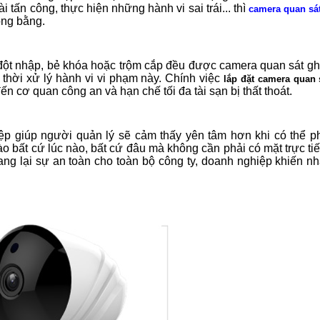
tấn công, thực hiện những hành vi sai trái... thì
camera quan sá
ông bằng.
đột nhập, bẻ khóa hoặc trộm cắp đều được camera quan sát ghi l
 thời xử lý hành vi vi phạm này. Chính việc
lắp đặt camera quan 
n cơ quan công an và hạn chế tối đa tài sạn bị thất thoát.
p giúp người quản lý sẽ cảm thấy yên tâm hơn khi có thể p
ào bất cứ lúc nào, bất cứ đâu mà không cần phải có mặt trực ti
g lại sự an toàn cho toàn bộ công ty, doanh nghiệp khiến nh