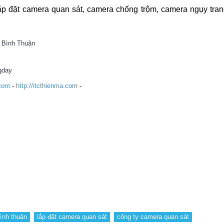
p đặt camera quan sát, camera chống trộm, camera ngụy trang
h Bình Thuận
gday
.com
-
http://itcthienma.com
-
ình thuận
lắp đặt camera quan sát
công ty camera quan sát