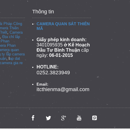
Thông tin
i Pháp Công
CAMERA QUAN SÁT THIÊN
mera Thiên
MÃ
hiết
,
Camera
,
Địa chỉ lắp
Giấy phép kinh doanh:
i Phan
3401095935
ở Kế Hoạch
era Phan
camera quan
Đầu Tư Bình Thuận
cấp
 ty lắp camera
ngày:
06-01-2015
huận
, l
ap dat
camera gia re
HOTLINE
:
0252.3823949
Email:
itcthienma@gmail.com