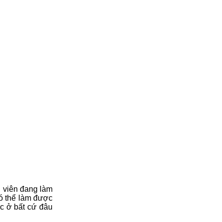
n viên đang làm
có thể làm được
ác ở bất cứ đâu