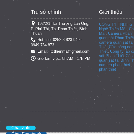
Trụ sở chính
Giới thiệu
192/2/1 Hải Thượng Lãn Ông,
CÔNG TY TNHH Giả
P. Phú Tài, Tp. Phan Thiết, Bình
Nghệ Thiên Mã
,
Ca
Thuận
Mã
,
Camera Phan T
quan sát Phan Thiết
HotLine: 0252 3 823 949 -
camera quan sát tạ
0949 734 873
Thiết
,
Cửa hàng cam
Thiết
,
Công ty lắp 
Email: itcthienma@gmail.com
sát Phan Thiết
,
Công
Giờ làm việc: 8h AM - 17h PM
quan sát tại
Bình T
camera phan thiet
,
phan thiet
Chat Zalo
Chat Facebook