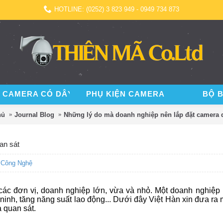
HOTLINE: (0252) 3 823 949 - 0949 734 873
 CAMERA CÓ DÂY
PHỤ KIỆN CAMERA
BỘ 
hủ
Journal Blog
Những lý do mà doanh nghiệp nên lắp đặt camera 
an sát
 Công Nghệ
các đơn vị, doanh nghiệp lớn, vừa và nhỏ. Một doanh nghiệp 
inh, tăng năng suất lao động... Dưới đây Việt Hàn xin đưa ra 
 quan sát.