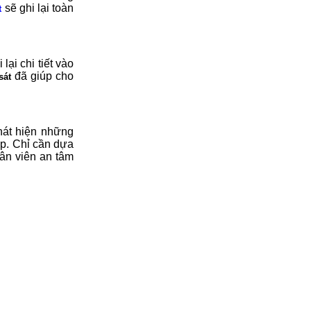
sẽ ghi lại toàn
t
ại chi tiết vào
đã giúp cho
sát
hát hiện những
ếp. Chỉ cần dựa
ân viên an tâm