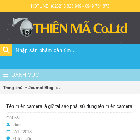
HOTLINE: (0252) 3 823 949 - 0949 734 873
DANH MỤC
Trang chủ
Journal Blog
Tên miền camera là gi? tại sao phải sử 
Tên miền camera là gi? tại sao phải sử dụng tên miền camera
Gửi bởi
admin
27/12/2018
0 Bình luận