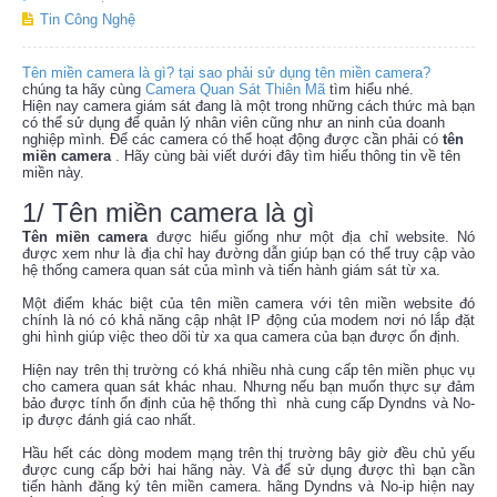
Tin Công Nghệ
Tên miền camera là gì? tại sao phải sử dụng tên miền camera?
chúng ta hãy cùng
Camera Quan Sát Thiên Mã
tìm hiểu nhé.
Hiện nay camera giám sát đang là một trong những cách thức mà bạn
có thể sử dụng để quản lý nhân viên cũng như an ninh của doanh
nghiệp mình. Để các camera có thể hoạt động được cần phải có
tên
miền camera
. Hãy cùng bài viết dưới đây tìm hiểu thông tin về tên
miền này.
1/ Tên miền camera là gì
Tên miền camera
được hiểu giống như một địa chỉ website. Nó
được xem như là địa chỉ hay đường dẫn giúp bạn có thể truy cập vào
hệ thống camera quan sát của mình và tiến hành giám sát từ xa.
Một điểm khác biệt của tên miền camera với tên miền website đó
chính là nó có khả năng cập nhật IP động của modem nơi nó lắp đặt
ghi hình giúp việc theo dõi từ xa qua camera của bạn được ổn định.
Hiện nay trên thị trường có khá nhiều nhà cung cấp tên miền phục vụ
cho camera quan sát khác nhau. Nhưng nếu bạn muốn thực sự đảm
bảo được tính ổn định của hệ thống thì nhà cung cấp Dyndns và No-
ip được đánh giá cao nhất.
Hầu hết các dòng modem mạng trên thị trường bây giờ đều chủ yếu
được cung cấp bởi hai hãng này. Và để sử dụng được thì bạn cần
tiến hành đăng ký tên miền camera. hãng Dyndns và No-ip hiện nay