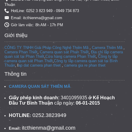
Thuận
HotLine: 0252 3 823 949 - 0949 734 873
Email: itcthienma@gmail.com
Giờ làm việc: 8h AM - 17h PM
Giới thiệu
CÔNG TY TNHH Giải Pháp Công Nghệ Thiên Mã
,
Camera Thiên Mã
,
Camera Phan Thiết
,
Camera quan sát Phan Thiết
,
Địa chỉ lắp camera
quan sát tại Phan Thiết
,
Cửa hàng camera Phan Thiết
,
Công ty lắp
camera quan sát Phan Thiết
,
Công ty lắp camera quan sát tại
Bình
Thuận
, l
ap dat camera phan thiet
,
camera gia re phan thiet
Thông tin
CAMERA QUAN SÁT THIÊN MÃ
Giấy phép kinh doanh:
3401095935
ở Kế Hoạch
Đầu Tư Bình Thuận
cấp ngày:
06-01-2015
0252.3823949
HOTLINE
:
itcthienma@gmail.com
Email: