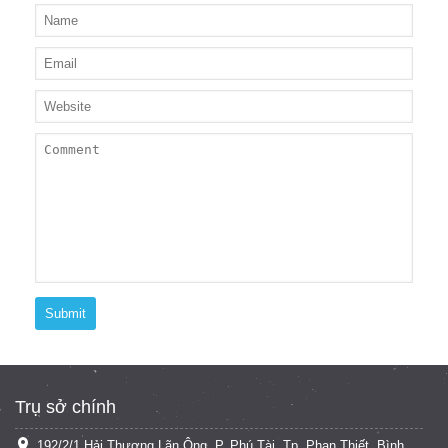
Submit
Trụ sở chính
192/2/1 Hải Thượng Lãn Ông, P. Phú Tài, Tp. Phan Thiết, Bình