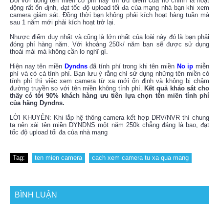
Đối với dòng tên miền có phí này thì ưu điểm của nó chính là hoạt
động rất ổn định, đạt tốc độ upload tối đa của mạng nhà bạn khi xem
camera giám sát. Đồng thời bạn không phải kích hoạt hàng tuần mà
sau 1 năm mới phải kích hoạt trở lại.
Nhược điểm duy nhất và cũng là lớn nhất của loài này đó là bạn phải
đóng phí hàng năm. Với khoảng 250k/ năm bạn sẽ được sử dụng
thoải mái mà không cần lo nghĩ gì.
Hiện nay tên miền
Dyndns
đã tính phí trong khi tên miền
No ip
miễn
phí và có cả tính phí. Bạn lưu ý rằng chỉ sử dụng những tên miền có
tính phí thì việc xem camera từ xa mới ổn định và không bị chậm
đường truyền so với tên miền không tính phí.
Kết quả khảo sát cho
thấy có tới 90% khách hàng ưu tiên lựa chọn tên miền tính phí
của hãng Dyndns.
LỜI KHUYÊN: Khi lắp hệ thông camera kết hợp DRV/NVR thì chung
ta nên xài tên miền DYNDNS một năm 250k chẳng đáng là bao, đạt
tốc độ upload tối đa của nhà mạng
Tag:
ten mien camera
cach xem camera tu xa qua mang
BÌNH LUẬN