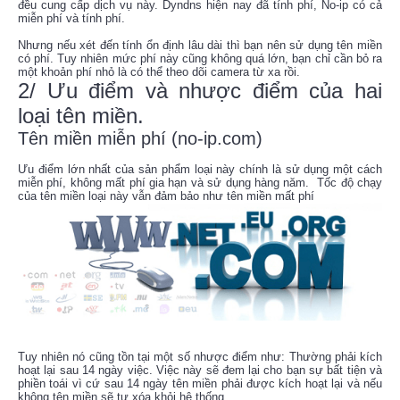
đều cung cấp dịch vụ này. Dyndns hiện nay đã tính phí, No-ip có cả
miễn phí và tính phí.
Nhưng nếu xét đến tính ổn định lâu dài thì bạn nên sử dụng tên miền
có phí. Tuy nhiên mức phí này cũng không quá lớn, bạn chỉ cần bỏ ra
một khoản phí nhỏ là có thể theo dõi camera từ xa rồi.
2/ Ưu điểm và nhược điểm của hai
loại tên miền.
Tên miền miễn phí (no-ip.com)
Ưu điểm lớn nhất của sản phẩm loại này chính là sử dụng một cách
miễn phí, không mất phí gia hạn và sử dụng hàng năm. Tốc độ chạy
của tên miền loại này vẫn đảm bảo như tên miền mất phí
Tuy nhiên nó cũng tồn tại một số nhược điểm như: Thường phải kích
hoạt lại sau 14 ngày việc. Việc này sẽ đem lại cho bạn sự bất tiện và
phiền toái vì cứ sau 14 ngày tên miền phải được kích hoạt lại và nếu
không tên miền sẽ tự xóa khỏi hệ thống.