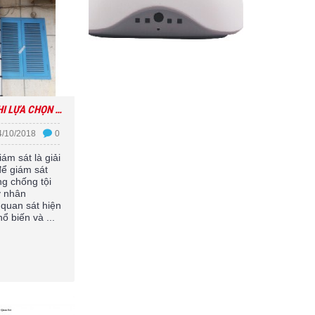
LỜI KHUYÊN KHI LỰA CHỌN LẮP CAMERA GIÁM SÁT
4/10/2018
0
ám sát là giải
để giám sát
g chống tội
ý nhân
 quan sát hiện
ổ biến và ...