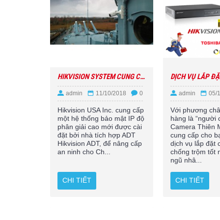
HIKVISION SYSTEM CUNG CẤP NÂNG CẤP BẢO MẬT IP CHO BATTLESHIP NORTH CAROLINA HISTORIC LANDMARK
admin
11/10/2018
0
admin
05/
Hikvision USA Inc. cung cấp
Với phương ch
một hệ thống bảo mật IP độ
hàng là “người 
phân giải cao mới được cài
Camera Thiên 
đặt bởi nhà tích hợp ADT
cung cấp cho b
Hikvision ADT, để nâng cấp
dịch vụ lắp đặt
an ninh cho Ch...
chống trộm tốt n
ngũ nhâ...
CHI TIẾT
CHI TIẾT