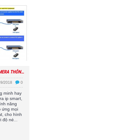
TÌM HIỂU VỀ CAMERA THÔNG MINH CAMERA
09/2018
0
g minh hay
ra ip smart,
tính năng
p ứng mọi
t, cho hình
 độ né...