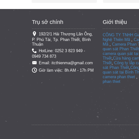
Trụ sở chính
Giới thiệu
192/2/1 Hải Thượng Lãn Ông,
CÔNG TY TNHH Giả
P. Phú Tài, Tp. Phan Thiết, Bình
Nghệ Thiên Mã
,
Ca
Thuận
Mã
,
Camera Phan T
quan sát Phan Thiết
HotLine: 0252 3 823 949 -
camera quan sát tạ
0949 734 873
Thiết
,
Cửa hàng cam
Thiết
,
Công ty lắp 
Email: itcthienma@gmail.com
sát Phan Thiết
,
Công
Giờ làm việc: 8h AM - 17h PM
quan sát tại
Bình T
camera phan thiet
,
phan thiet