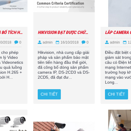
HIKVISION CÔNG BỐ TÍCH HỢP CÔNG NGHỆ VỚI VIDEONETICS
HIKVISION ĐẠT ĐƯỢC CHỨNG NHẬN TIÊU CHUẨN CHUNG
10/2018
0
admin
16/10/2018
0
admin
1
y cho phép
Hikvision, nhà cung cấp giải
Điều đặt biệt
 lý Video
pháp và sản phẩm bảo mật
giám sát tron
 Videonetics
tiên tiến hàng đầu thế giới,
câu có Điện 
ệu quả luồng
đã công bố dòng sản phẩm
mạng Interne
sion H.265 +
camera IP, DS-2CD3 và DS-
trường hợp k
ởi H...
2CD5, đã đạt đư...
mạng vào vư
Long...
CHI TIẾT
CHI TIẾT