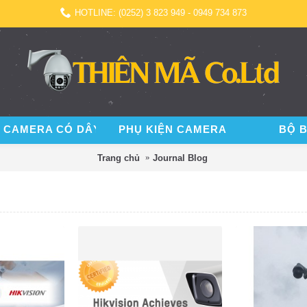
HOTLINE: (0252) 3 823 949 - 0949 734 873
 CAMERA CÓ DÂY
PHỤ KIỆN CAMERA
BỘ 
Trang chủ
Journal Blog