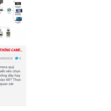
NÊN CHỌN HỆ THỐNG CAMERA GIÁM SÁT CÓ DÂY HAY KHÔNG DÂY?
6/09/2018
0
amera quý
iết nên chọn
không dây hay
nào tốt? Thực
a quan sát