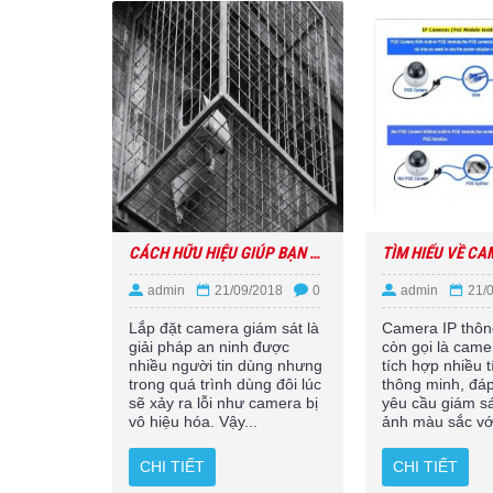
CÁCH HỮU HIỆU GIÚP BẠN PHÒNG CHỐNG CAMERA GIÁM SÁT BỊ VÔ HIỆU HÓA.
admin
21/09/2018
0
admin
21/
Lắp đặt camera giám sát là
Camera IP thôn
giải pháp an ninh được
còn gọi là came
nhiều người tin dùng nhưng
tích hợp nhiều 
trong quá trình dùng đôi lúc
thông minh, đá
sẽ xảy ra lỗi như camera bị
yêu cầu giám sá
vô hiệu hóa. Vậy...
ảnh màu sắc với
CHI TIẾT
CHI TIẾT