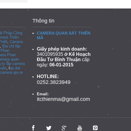
Thông tin
i Pháp Công
CAMERA QUAN SÁT THIÊN
mera Thiên
MÃ
hiết
,
Camera
,
Địa chỉ lắp
Giấy phép kinh doanh:
i Phan
3401095935
ở Kế Hoạch
era Phan
camera quan
Đầu Tư Bình Thuận
cấp
 ty lắp camera
ngày:
06-01-2015
huận
, l
ap dat
camera gia re
HOTLINE
:
0252.3823949
Email:
itcthienma@gmail.com