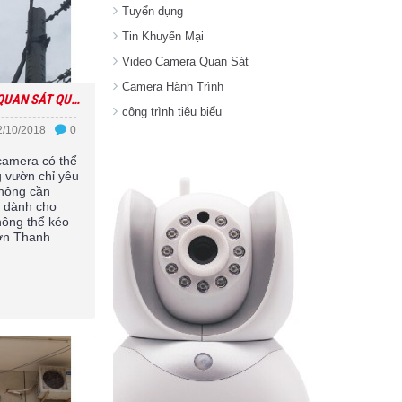
Tuyển dụng
Tin Khuyến Mại
Video Camera Quan Sát
Camera Hành Trình
LẮP CAMERA QUAN SÁT QUẢN LÝ VƯỜN THANH LONG
công trình tiêu biểu
2/10/2018
0
 camera có thể
g vườn chỉ yêu
không cần
t dành cho
hông thể kéo
ờn Thanh