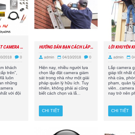
DỊCH VỤ LẮP ĐẶT CAMERA CHỐNG TRỘM VỚI ĐỘI NGŨ NHÂN VIÊN CHUYÊN NGHIỆP.
HƯỚNG DẪN BẠN CÁCH LẮP ĐẶT CAMERA GIÁM SÁT HIỆU QUẢ
10/2018
0
admin
04/10/2018
0
admin
0
âm khách
Hiện nay, nhiều người lựa
Lắp camera gi
cấp trên”,
chọn lắp đặt camera giám
giáp tốt nhất 
Mã luôn
sát trong nhà như một giải
nhà cửa, phòn
ạn những
pháp quản lý hữu ích. Tuy
phạm, quản l
 camera
nhiên, không phải ai cũng
viên...camera
hất với đội
biết cách chọn và lắ...
nay trở nên ph
CHI TIẾT
CHI TIẾT