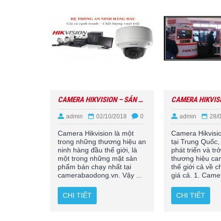
CAMERA HIKVISION – SẢN PHẨM BÁN CHẠY NHẤT TẠI CAMERA THIÊN MÃ
admin
02/10/2018
0
admin
28/
Camera Hikvision là một
Camera Hikvisio
trong những thương hiệu an
tại Trung Quốc,
ninh hàng đầu thế giới, là
phát triển và tr
một trong những mặt sản
thương hiệu ca
phẩm bán chạy nhất tại
thế giới cả về c
camerabaodong.vn. Vậy ...
giá cả. 1. Camer
CHI TIẾT
CHI TIẾT