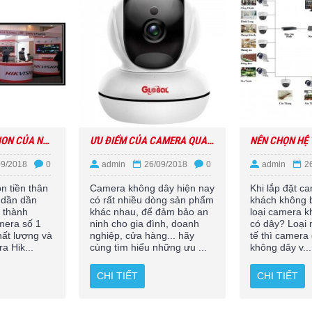
CAMERA HIKVISION CỦA NƯỚC NÀO? DÙNG CÓ TỐT KHÔNG?
ƯU ĐIỂM CỦA CAMERA QUAN SÁT KHÔNG DÂY LÀ GÌ?
09/2018
0
admin
26/09/2018
0
admin
2
n tiền thân
Camera không dây hiện nay
Khi lắp đặt c
 dần dần
có rất nhiều dòng sản phẩm
khách không b
ở thành
khác nhau, để đảm bảo an
loại camera 
mera số 1
ninh cho gia đình, doanh
có dây? Loại 
hất lượng và
nghiệp, cửa hàng... hãy
tế thì camer
a Hik...
cùng tìm hiểu những ưu ...
không dây v...
CHI TIẾT
CHI TIẾT