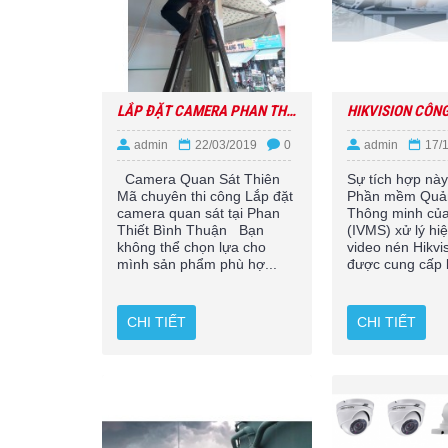
LẮP ĐẶT CAMERA PHAN THIẾT BÌNH THUẬN
admin
22/03/2019
0
admin
17/
Camera Quan Sát Thiên
Sự tích hợp nà
Mã chuyên thi công Lắp đặt
Phần mềm Quản
camera quan sát tại Phan
Thông minh của
Thiết Bình Thuận Bạn
(IVMS) xử lý hi
không thể chọn lựa cho
video nén Hikvi
mình sản phẩm phù hợ...
được cung cấp b
CHI TIẾT
CHI TIẾT